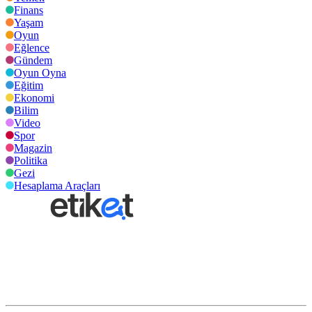
Finans
Yaşam
Oyun
Eğlence
Gündem
Oyun Oyna
Eğitim
Ekonomi
Bilim
Video
Spor
Magazin
Politika
Gezi
Hesaplama Araçları