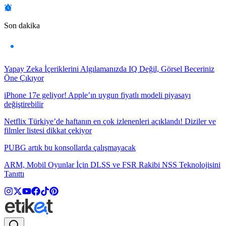
Son dakika
Yapay Zeka İçeriklerini Algılamanızda IQ Değil, Görsel Beceriniz
Öne Çıkıyor
iPhone 17e geliyor! Apple’ın uygun fiyatlı modeli piyasayı
değiştirebilir
Netflix Türkiye’de haftanın en çok izlenenleri açıklandı! Diziler ve
filmler listesi dikkat çekiyor
PUBG artık bu konsollarda çalışmayacak
ARM, Mobil Oyunlar İçin DLSS ve FSR Rakibi NSS Teknolojisini
Tanıttı