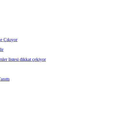
ne Çıkıyor
ir
mler listesi dikkat çekiyor
nıttı