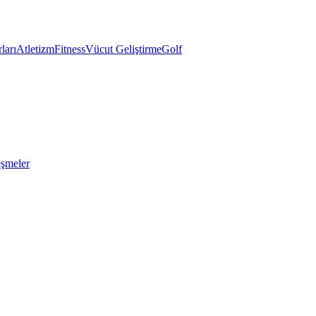
ları
Atletizm
Fitness
Vücut Geliştirme
Golf
eşmeler