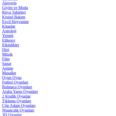
Alışveriş
Giyim ve Moda
Rüya Tabirleri
Kişisel Bakım
Evcil Hayvanlar
Kitaplar
Astroloji
Yemek
Eğlence
Etkinlikler
Dizi
Müzik
Film
Sanat
Anime
Masallar
Oyun Oyna
Futbol Oyunları
Bulmaca Oyunları
Araba Yarışı Oyunları
2 Kişilik Oyunlar
Tıklama Oyunları
Çöp Adam Oyunları
Nişancılık Oyunları
3D Oyunlar