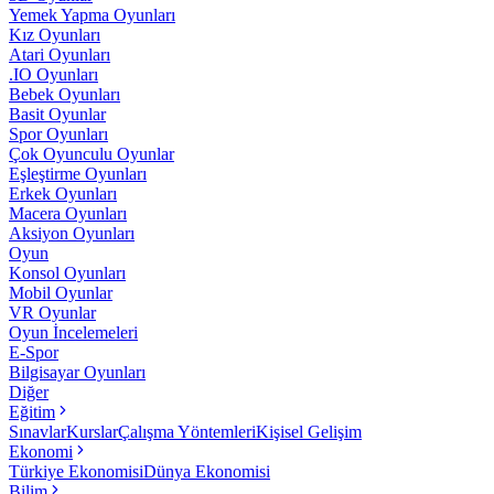
Yemek Yapma Oyunları
Kız Oyunları
Atari Oyunları
.IO Oyunları
Bebek Oyunları
Basit Oyunlar
Spor Oyunları
Çok Oyunculu Oyunlar
Eşleştirme Oyunları
Erkek Oyunları
Macera Oyunları
Aksiyon Oyunları
Oyun
Konsol Oyunları
Mobil Oyunlar
VR Oyunlar
Oyun İncelemeleri
E-Spor
Bilgisayar Oyunları
Diğer
Eğitim
Sınavlar
Kurslar
Çalışma Yöntemleri
Kişisel Gelişim
Ekonomi
Türkiye Ekonomisi
Dünya Ekonomisi
Bilim