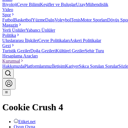
Biyoloji
Çevre Bilimi
Keşifler ve Buluşlar
Uzay
Mühendislik
Video
Spor
Futbol
Basketbol
Yüzme
Dalış
Voleybol
Tenis
Motor Sporları
Dövüş Spor
Magazin
Yerli Ünlüler
Yabancı Ünlüler
Politika
Uluslararası İlişkiler
Çevre Politikaları
Askeri Politikalar
Gezi
Turistik Geziler
Doğa Gezileri
Kültürel Geziler
Şehir Turu
Hesaplama Araçları
Kurumsal
Hakkımızda
Platformlarımız
İletişim
Kariyer
Sıkça Sorulan Sorular
Sözl
Cookie Crush 4
Etiket.net
Oyun Oyna