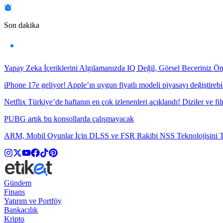
Son dakika
Yapay Zeka İçeriklerini Algılamanızda IQ Değil, Görsel Beceriniz Ö
iPhone 17e geliyor! Apple’ın uygun fiyatlı modeli piyasayı değiştirebil
Netflix Türkiye’de haftanın en çok izlenenleri açıklandı! Diziler ve fil
PUBG artık bu konsollarda çalışmayacak
ARM, Mobil Oyunlar İçin DLSS ve FSR Rakibi NSS Teknolojisini Ta
Gündem
Finans
Yatırım ve Portföy
Bankacılık
Kripto