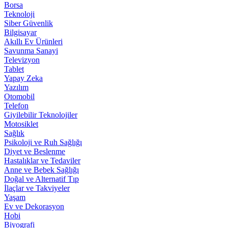
Borsa
Teknoloji
Siber Güvenlik
Bilgisayar
Akıllı Ev Ürünleri
Savunma Sanayi
Televizyon
Tablet
Yapay Zeka
Yazılım
Otomobil
Telefon
Giyilebilir Teknolojiler
Motosiklet
Sağlık
Psikoloji ve Ruh Sağlığı
Diyet ve Beslenme
Hastalıklar ve Tedaviler
Anne ve Bebek Sağlığı
Doğal ve Alternatif Tıp
İlaçlar ve Takviyeler
Yaşam
Ev ve Dekorasyon
Hobi
Biyografi