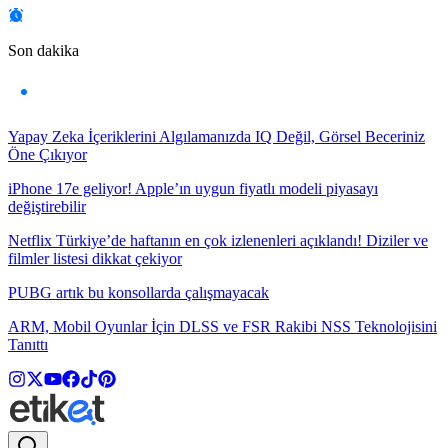
Son dakika
Yapay Zeka İçeriklerini Algılamanızda IQ Değil, Görsel Beceriniz
Öne Çıkıyor
iPhone 17e geliyor! Apple’ın uygun fiyatlı modeli piyasayı
değiştirebilir
Netflix Türkiye’de haftanın en çok izlenenleri açıklandı! Diziler ve
filmler listesi dikkat çekiyor
PUBG artık bu konsollarda çalışmayacak
ARM, Mobil Oyunlar İçin DLSS ve FSR Rakibi NSS Teknolojisini
Tanıttı