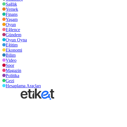
Sağlık
Yemek
Finans
Yaşam
Oyun
Eğlence
Gündem
Oyun Oyna
Eğitim
Ekonomi
Bilim
Video
Spor
Magazin
Politika
Gezi
Hesaplama Araçları