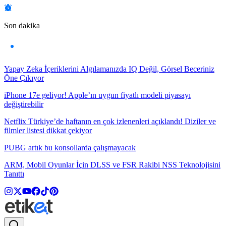
Son dakika
Yapay Zeka İçeriklerini Algılamanızda IQ Değil, Görsel Beceriniz
Öne Çıkıyor
iPhone 17e geliyor! Apple’ın uygun fiyatlı modeli piyasayı
değiştirebilir
Netflix Türkiye’de haftanın en çok izlenenleri açıklandı! Diziler ve
filmler listesi dikkat çekiyor
PUBG artık bu konsollarda çalışmayacak
ARM, Mobil Oyunlar İçin DLSS ve FSR Rakibi NSS Teknolojisini
Tanıttı