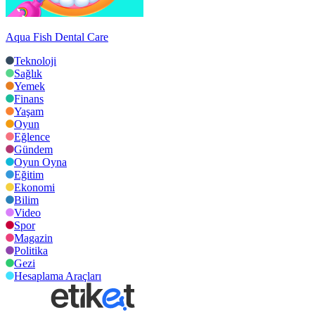
Aqua Fish Dental Care
Teknoloji
Sağlık
Yemek
Finans
Yaşam
Oyun
Eğlence
Gündem
Oyun Oyna
Eğitim
Ekonomi
Bilim
Video
Spor
Magazin
Politika
Gezi
Hesaplama Araçları