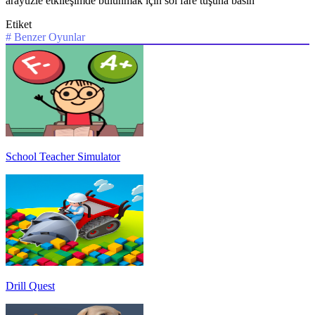
arayüzle etkileşimde bulunmak için sol fare tuşuna basın
Etiket
#
Benzer Oyunlar
School Teacher Simulator
Drill Quest