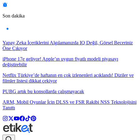
Son dakika
Yapay Zeka İçeriklerini Algılamanızda IQ Değil, Görsel Beceriniz
Öne Çıkıyor
iPhone 17e geliyor! Apple’ın uygun fiyatlı modeli piyasayı
değiştirebilir
Netflix Türkiye’de haftanın en çok izlenenleri açıklandı! Diziler ve
filmler listesi dikkat çekiyor
PUBG artık bu konsollarda çalışmayacak
ARM, Mobil Oyunlar İçin DLSS ve FSR Rakibi NSS Teknolojisini
Tanıttı