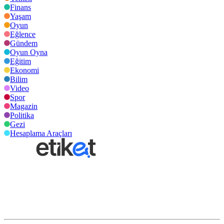
Finans
Yaşam
Oyun
Eğlence
Gündem
Oyun Oyna
Eğitim
Ekonomi
Bilim
Video
Spor
Magazin
Politika
Gezi
Hesaplama Araçları