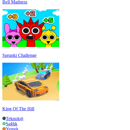
Bell Madness
Sprunki Challenge
King Of The Hill
Teknoloji
Sağlık
Yemek