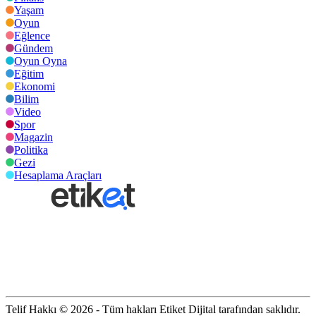
Yaşam
Oyun
Eğlence
Gündem
Oyun Oyna
Eğitim
Ekonomi
Bilim
Video
Spor
Magazin
Politika
Gezi
Hesaplama Araçları
Telif Hakkı © 2026 - Tüm hakları Etiket Dijital tarafından saklıdır.