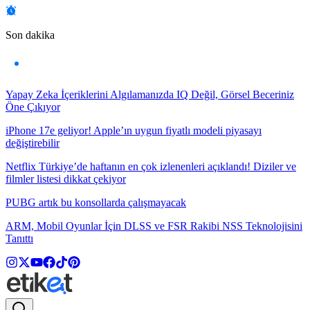
Son dakika
Yapay Zeka İçeriklerini Algılamanızda IQ Değil, Görsel Beceriniz
Öne Çıkıyor
iPhone 17e geliyor! Apple’ın uygun fiyatlı modeli piyasayı
değiştirebilir
Netflix Türkiye’de haftanın en çok izlenenleri açıklandı! Diziler ve
filmler listesi dikkat çekiyor
PUBG artık bu konsollarda çalışmayacak
ARM, Mobil Oyunlar İçin DLSS ve FSR Rakibi NSS Teknolojisini
Tanıttı