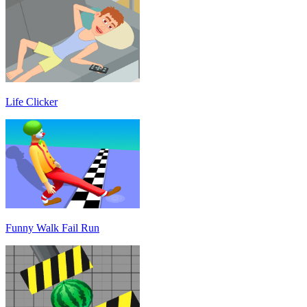
Life Clicker
Funny Walk Fail Run