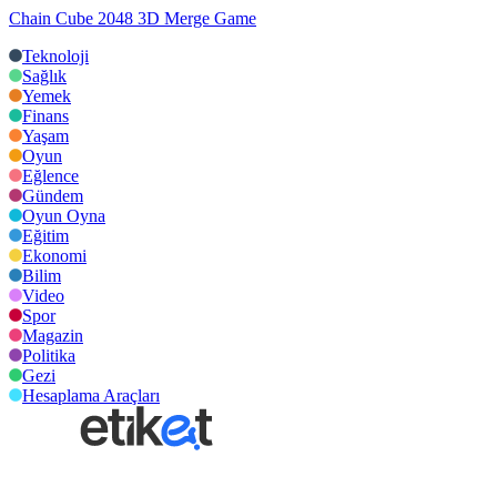
Chain Cube 2048 3D Merge Game
Teknoloji
Sağlık
Yemek
Finans
Yaşam
Oyun
Eğlence
Gündem
Oyun Oyna
Eğitim
Ekonomi
Bilim
Video
Spor
Magazin
Politika
Gezi
Hesaplama Araçları