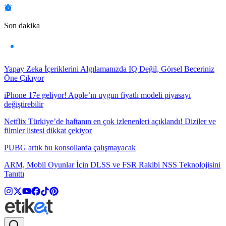
Son dakika
Yapay Zeka İçeriklerini Algılamanızda IQ Değil, Görsel Beceriniz
Öne Çıkıyor
iPhone 17e geliyor! Apple’ın uygun fiyatlı modeli piyasayı
değiştirebilir
Netflix Türkiye’de haftanın en çok izlenenleri açıklandı! Diziler ve
filmler listesi dikkat çekiyor
PUBG artık bu konsollarda çalışmayacak
ARM, Mobil Oyunlar İçin DLSS ve FSR Rakibi NSS Teknolojisini
Tanıttı