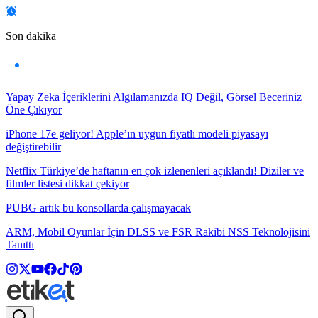
Son dakika
Yapay Zeka İçeriklerini Algılamanızda IQ Değil, Görsel Beceriniz
Öne Çıkıyor
iPhone 17e geliyor! Apple’ın uygun fiyatlı modeli piyasayı
değiştirebilir
Netflix Türkiye’de haftanın en çok izlenenleri açıklandı! Diziler ve
filmler listesi dikkat çekiyor
PUBG artık bu konsollarda çalışmayacak
ARM, Mobil Oyunlar İçin DLSS ve FSR Rakibi NSS Teknolojisini
Tanıttı