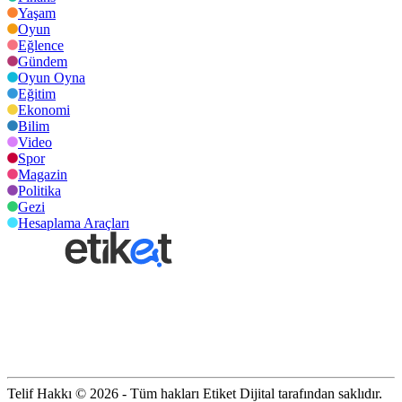
Yaşam
Oyun
Eğlence
Gündem
Oyun Oyna
Eğitim
Ekonomi
Bilim
Video
Spor
Magazin
Politika
Gezi
Hesaplama Araçları
Telif Hakkı © 2026 - Tüm hakları Etiket Dijital tarafından saklıdır.