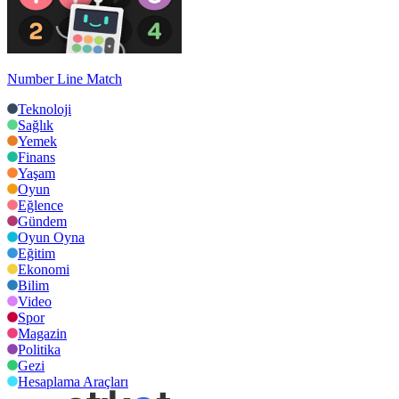
Number Line Match
Teknoloji
Sağlık
Yemek
Finans
Yaşam
Oyun
Eğlence
Gündem
Oyun Oyna
Eğitim
Ekonomi
Bilim
Video
Spor
Magazin
Politika
Gezi
Hesaplama Araçları