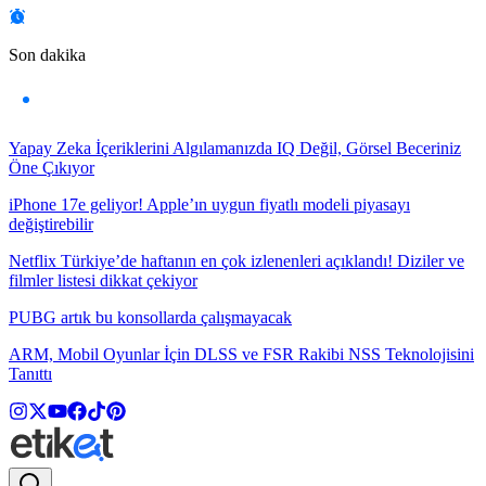
Son dakika
Yapay Zeka İçeriklerini Algılamanızda IQ Değil, Görsel Beceriniz
Öne Çıkıyor
iPhone 17e geliyor! Apple’ın uygun fiyatlı modeli piyasayı
değiştirebilir
Netflix Türkiye’de haftanın en çok izlenenleri açıklandı! Diziler ve
filmler listesi dikkat çekiyor
PUBG artık bu konsollarda çalışmayacak
ARM, Mobil Oyunlar İçin DLSS ve FSR Rakibi NSS Teknolojisini
Tanıttı