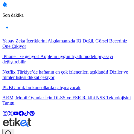
Son dakika
Yapay Zeka İçeriklerini Algılamanızda IQ Değil, Görsel Beceriniz
Öne Çıkıyor
iPhone 17e geliyor! Apple’ın uygun fiyatlı modeli piyasayı
değiştirebilir
Netflix Türkiye’de haftanın en çok izlenenleri açıklandı! Diziler ve
filmler listesi dikkat çekiyor
PUBG artık bu konsollarda çalışmayacak
ARM, Mobil Oyunlar İçin DLSS ve FSR Rakibi NSS Teknolojisini
Tanıttı