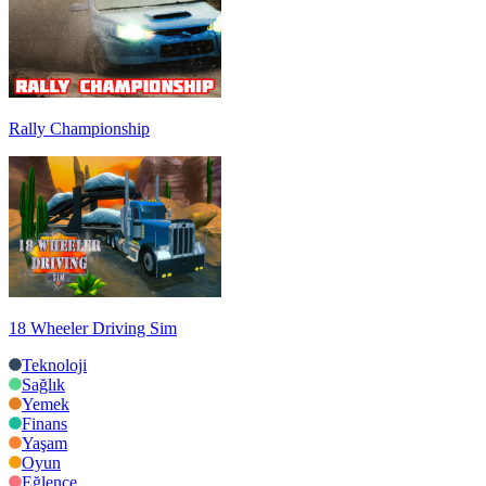
Rally Championship
18 Wheeler Driving Sim
Teknoloji
Sağlık
Yemek
Finans
Yaşam
Oyun
Eğlence