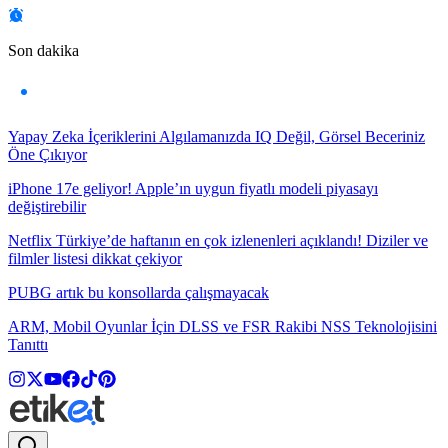
Son dakika
Yapay Zeka İçeriklerini Algılamanızda IQ Değil, Görsel Beceriniz
Öne Çıkıyor
iPhone 17e geliyor! Apple’ın uygun fiyatlı modeli piyasayı
değiştirebilir
Netflix Türkiye’de haftanın en çok izlenenleri açıklandı! Diziler ve
filmler listesi dikkat çekiyor
PUBG artık bu konsollarda çalışmayacak
ARM, Mobil Oyunlar İçin DLSS ve FSR Rakibi NSS Teknolojisini
Tanıttı