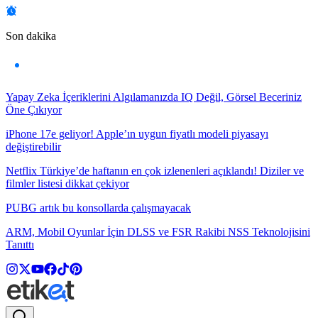
Son dakika
Yapay Zeka İçeriklerini Algılamanızda IQ Değil, Görsel Beceriniz
Öne Çıkıyor
iPhone 17e geliyor! Apple’ın uygun fiyatlı modeli piyasayı
değiştirebilir
Netflix Türkiye’de haftanın en çok izlenenleri açıklandı! Diziler ve
filmler listesi dikkat çekiyor
PUBG artık bu konsollarda çalışmayacak
ARM, Mobil Oyunlar İçin DLSS ve FSR Rakibi NSS Teknolojisini
Tanıttı