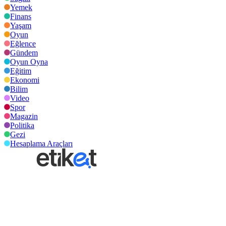
Yemek
Finans
Yaşam
Oyun
Eğlence
Gündem
Oyun Oyna
Eğitim
Ekonomi
Bilim
Video
Spor
Magazin
Politika
Gezi
Hesaplama Araçları