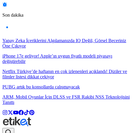
Son dakika
Yapay Zeka İçeriklerini Algılamanızda IQ Değil, Görsel Beceriniz
Öne Çıkıyor
iPhone 17e geliyor! Apple’ın uygun fiyatlı modeli piyasayı
değiştirebilir
Netflix Türkiye’de haftanın en çok izlenenleri açıklandı! Diziler ve
filmler listesi dikkat çekiyor
PUBG artık bu konsollarda çalışmayacak
ARM, Mobil Oyunlar İçin DLSS ve FSR Rakibi NSS Teknolojisini
Tanıttı