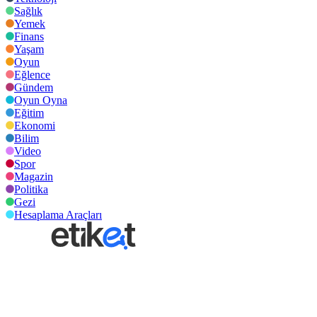
Sağlık
Yemek
Finans
Yaşam
Oyun
Eğlence
Gündem
Oyun Oyna
Eğitim
Ekonomi
Bilim
Video
Spor
Magazin
Politika
Gezi
Hesaplama Araçları