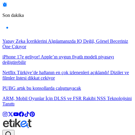
Son dakika
Yapay Zeka İçeriklerini Algılamanızda IQ Değil, Görsel Beceriniz
Öne Çıkıyor
iPhone 17e geliyor! Apple’ın uygun fiyatlı modeli piyasayı
değiştirebilir
Netflix Türkiye’de haftanın en çok izlenenleri açıklandı! Diziler ve
filmler listesi dikkat çekiyor
PUBG artık bu konsollarda çalışmayacak
ARM, Mobil Oyunlar İçin DLSS ve FSR Rakibi NSS Teknolojisini
Tanıttı