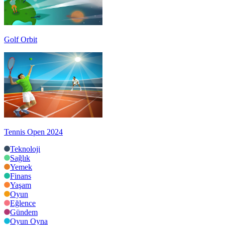
Golf Orbit
Tennis Open 2024
Teknoloji
Sağlık
Yemek
Finans
Yaşam
Oyun
Eğlence
Gündem
Oyun Oyna