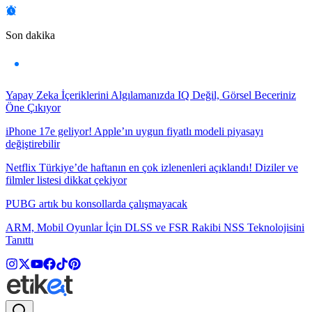
Son dakika
Yapay Zeka İçeriklerini Algılamanızda IQ Değil, Görsel Beceriniz
Öne Çıkıyor
iPhone 17e geliyor! Apple’ın uygun fiyatlı modeli piyasayı
değiştirebilir
Netflix Türkiye’de haftanın en çok izlenenleri açıklandı! Diziler ve
filmler listesi dikkat çekiyor
PUBG artık bu konsollarda çalışmayacak
ARM, Mobil Oyunlar İçin DLSS ve FSR Rakibi NSS Teknolojisini
Tanıttı