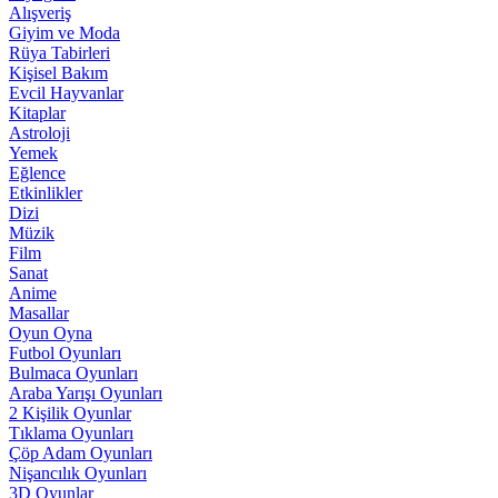
Alışveriş
Giyim ve Moda
Rüya Tabirleri
Kişisel Bakım
Evcil Hayvanlar
Kitaplar
Astroloji
Yemek
Eğlence
Etkinlikler
Dizi
Müzik
Film
Sanat
Anime
Masallar
Oyun Oyna
Futbol Oyunları
Bulmaca Oyunları
Araba Yarışı Oyunları
2 Kişilik Oyunlar
Tıklama Oyunları
Çöp Adam Oyunları
Nişancılık Oyunları
3D Oyunlar