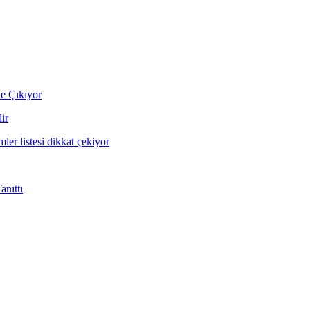
ne Çıkıyor
ir
mler listesi dikkat çekiyor
nıttı