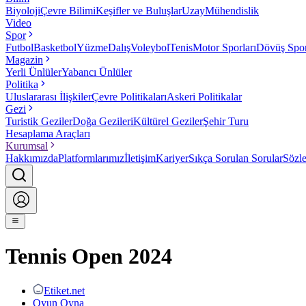
Biyoloji
Çevre Bilimi
Keşifler ve Buluşlar
Uzay
Mühendislik
Video
Spor
Futbol
Basketbol
Yüzme
Dalış
Voleybol
Tenis
Motor Sporları
Dövüş Spor
Magazin
Yerli Ünlüler
Yabancı Ünlüler
Politika
Uluslararası İlişkiler
Çevre Politikaları
Askeri Politikalar
Gezi
Turistik Geziler
Doğa Gezileri
Kültürel Geziler
Şehir Turu
Hesaplama Araçları
Kurumsal
Hakkımızda
Platformlarımız
İletişim
Kariyer
Sıkça Sorulan Sorular
Sözl
Tennis Open 2024
Etiket.net
Oyun Oyna