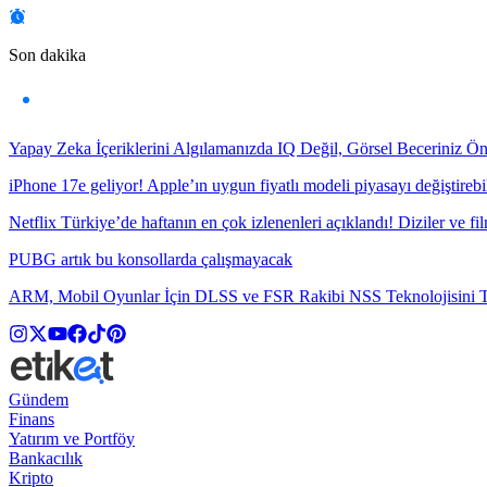
Son dakika
Yapay Zeka İçeriklerini Algılamanızda IQ Değil, Görsel Beceriniz Ö
iPhone 17e geliyor! Apple’ın uygun fiyatlı modeli piyasayı değiştirebil
Netflix Türkiye’de haftanın en çok izlenenleri açıklandı! Diziler ve fil
PUBG artık bu konsollarda çalışmayacak
ARM, Mobil Oyunlar İçin DLSS ve FSR Rakibi NSS Teknolojisini Ta
Gündem
Finans
Yatırım ve Portföy
Bankacılık
Kripto