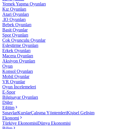
Yemek Yapma Oyunları
Kız Oyunları
Atari Oyunları
.IO Oyunları
Bebek Oyunları
Basit Oyunlar
Spor Oyunları
Çok Oyunculu Oyunlar
Eşleştirme Oyunları
Erkek Oyunları
Macera Oyunları
Aksiyon Oyunları
Oyun
Konsol Oyunları
Mobil Oyunlar
VR Oyunlar
Oyun İncelemeleri
E-Spor
Bilgisayar Oyunları
Diğer
Eğitim
Sınavlar
Kurslar
Çalışma Yöntemleri
Kişisel Gelişim
Ekonomi
Türkiye Ekonomisi
Dünya Ekonomisi
Bilim