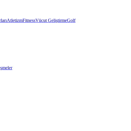
ları
Atletizm
Fitness
Vücut Geliştirme
Golf
eşmeler