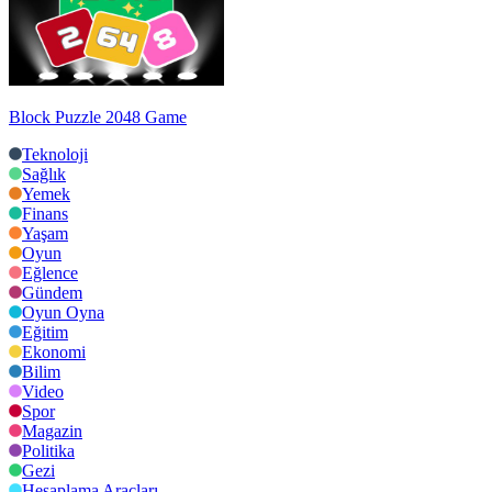
Block Puzzle 2048 Game
Teknoloji
Sağlık
Yemek
Finans
Yaşam
Oyun
Eğlence
Gündem
Oyun Oyna
Eğitim
Ekonomi
Bilim
Video
Spor
Magazin
Politika
Gezi
Hesaplama Araçları