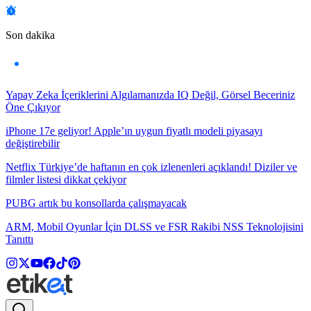
Son dakika
Yapay Zeka İçeriklerini Algılamanızda IQ Değil, Görsel Beceriniz
Öne Çıkıyor
iPhone 17e geliyor! Apple’ın uygun fiyatlı modeli piyasayı
değiştirebilir
Netflix Türkiye’de haftanın en çok izlenenleri açıklandı! Diziler ve
filmler listesi dikkat çekiyor
PUBG artık bu konsollarda çalışmayacak
ARM, Mobil Oyunlar İçin DLSS ve FSR Rakibi NSS Teknolojisini
Tanıttı