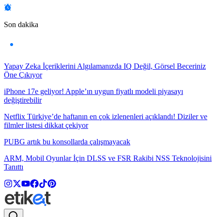
Son dakika
Yapay Zeka İçeriklerini Algılamanızda IQ Değil, Görsel Beceriniz
Öne Çıkıyor
iPhone 17e geliyor! Apple’ın uygun fiyatlı modeli piyasayı
değiştirebilir
Netflix Türkiye’de haftanın en çok izlenenleri açıklandı! Diziler ve
filmler listesi dikkat çekiyor
PUBG artık bu konsollarda çalışmayacak
ARM, Mobil Oyunlar İçin DLSS ve FSR Rakibi NSS Teknolojisini
Tanıttı