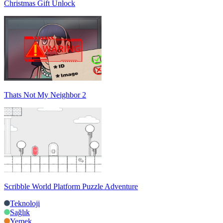
Christmas Gift Unlock
Thats Not My Neighbor 2
Scribble World Platform Puzzle Adventure
Teknoloji
Sağlık
Yemek