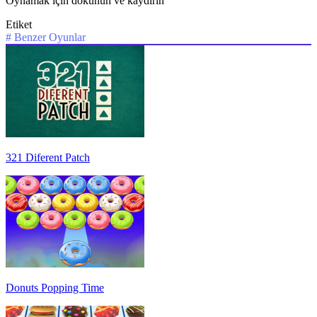
Oynamak için dokunun ve kaydırın
Etiket
#
Benzer Oyunlar
321 Diferent Patch
Donuts Popping Time