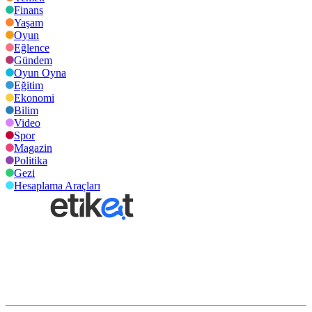
Finans
Yaşam
Oyun
Eğlence
Gündem
Oyun Oyna
Eğitim
Ekonomi
Bilim
Video
Spor
Magazin
Politika
Gezi
Hesaplama Araçları