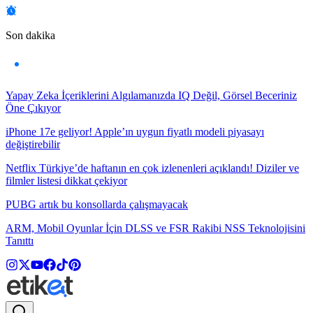
Son dakika
Yapay Zeka İçeriklerini Algılamanızda IQ Değil, Görsel Beceriniz
Öne Çıkıyor
iPhone 17e geliyor! Apple’ın uygun fiyatlı modeli piyasayı
değiştirebilir
Netflix Türkiye’de haftanın en çok izlenenleri açıklandı! Diziler ve
filmler listesi dikkat çekiyor
PUBG artık bu konsollarda çalışmayacak
ARM, Mobil Oyunlar İçin DLSS ve FSR Rakibi NSS Teknolojisini
Tanıttı