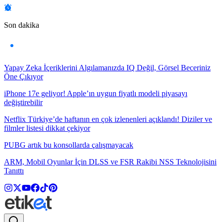
Son dakika
Yapay Zeka İçeriklerini Algılamanızda IQ Değil, Görsel Beceriniz
Öne Çıkıyor
iPhone 17e geliyor! Apple’ın uygun fiyatlı modeli piyasayı
değiştirebilir
Netflix Türkiye’de haftanın en çok izlenenleri açıklandı! Diziler ve
filmler listesi dikkat çekiyor
PUBG artık bu konsollarda çalışmayacak
ARM, Mobil Oyunlar İçin DLSS ve FSR Rakibi NSS Teknolojisini
Tanıttı