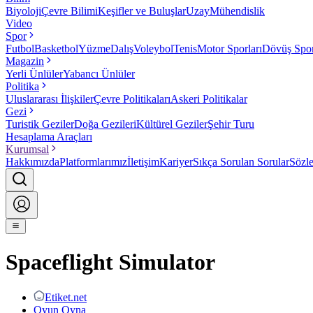
Biyoloji
Çevre Bilimi
Keşifler ve Buluşlar
Uzay
Mühendislik
Video
Spor
Futbol
Basketbol
Yüzme
Dalış
Voleybol
Tenis
Motor Sporları
Dövüş Spor
Magazin
Yerli Ünlüler
Yabancı Ünlüler
Politika
Uluslararası İlişkiler
Çevre Politikaları
Askeri Politikalar
Gezi
Turistik Geziler
Doğa Gezileri
Kültürel Geziler
Şehir Turu
Hesaplama Araçları
Kurumsal
Hakkımızda
Platformlarımız
İletişim
Kariyer
Sıkça Sorulan Sorular
Sözl
Spaceflight Simulator
Etiket.net
Oyun Oyna