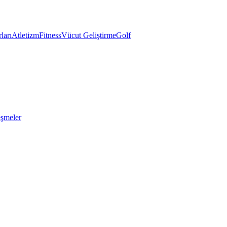
ları
Atletizm
Fitness
Vücut Geliştirme
Golf
eşmeler