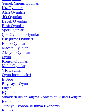
Yemek Yapma Oyunları
Kız Oyunları
Atari Oyunları
.IO Oyunları
Bebek Oyunları
Basit Oyunlar
Spor Oyunları
Çok Oyunculu Oyunlar
Eşleştirme Oyunları
Erkek Oyunları
Macera Oyunları
Aksiyon Oyunları
Oyun
Konsol Oyunları
Mobil Oyunlar
VR Oyunlar
Oyun İncelemeleri
E-Spor
Bilgisayar Oyunları
Diğer
Eğitim
Sınavlar
Kurslar
Çalışma Yöntemleri
Kişisel Gelişim
Ekonomi
Türkiye Ekonomisi
Dünya Ekonomisi
Bilim