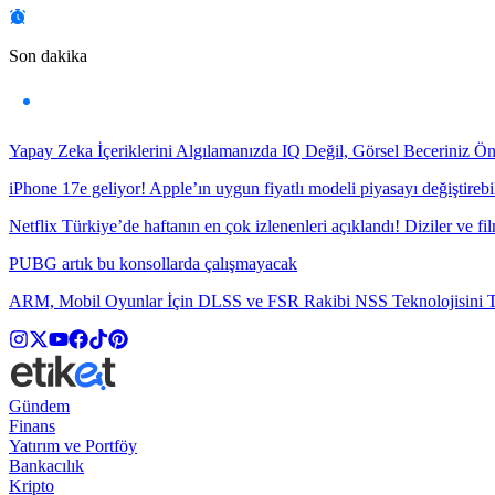
Son dakika
Yapay Zeka İçeriklerini Algılamanızda IQ Değil, Görsel Beceriniz Ö
iPhone 17e geliyor! Apple’ın uygun fiyatlı modeli piyasayı değiştirebil
Netflix Türkiye’de haftanın en çok izlenenleri açıklandı! Diziler ve fil
PUBG artık bu konsollarda çalışmayacak
ARM, Mobil Oyunlar İçin DLSS ve FSR Rakibi NSS Teknolojisini Ta
Gündem
Finans
Yatırım ve Portföy
Bankacılık
Kripto