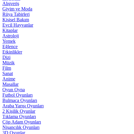
Alışveriş
Giyim ve Moda
Rüya Tabirleri
Kişisel Bakım
Evcil Hayvanlar
Kitaplar
Astroloji
Yemek
Eğlence
Etkinlikler
Dizi
Müzik
Film
Sanat
Anime
Masallar
Oyun Oyna
Futbol Oyunları
Bulmaca Oyunları
Araba Yarışı Oyunları
2 Kişilik Oyunlar
Tıklama Oyunları
Çöp Adam Oyunları
Nişancılık Oyunları
3D Oyunlar