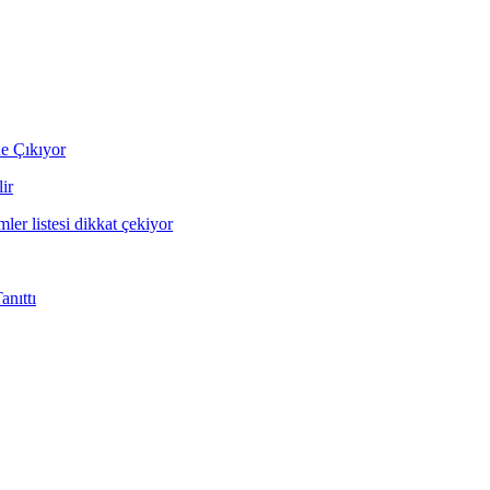
ne Çıkıyor
ir
mler listesi dikkat çekiyor
nıttı