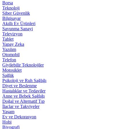
Borsa
Teknoloji
Siber Güvenlik
Bilgisayar
Akıllı Ev Ürünleri
Savunma Sanayi
Televizyon
Tablet
Yapay Zeka
Yazılım
Otomobil
Telefon
Giyilebilir Teknolojiler
Motosiklet
Sağlık
Psikoloji ve Ruh Sağlığı
Diyet ve Beslenme
Hastalıklar ve Tedaviler
Anne ve Bebek Sağlığı
Doğal ve Alternatif Tıp
İlaçlar ve Takviyeler
Yaşam
Ev ve Dekorasyon
Hobi
Biyografi