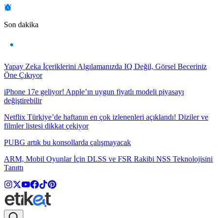
Son dakika
Yapay Zeka İçeriklerini Algılamanızda IQ Değil, Görsel Beceriniz
Öne Çıkıyor
iPhone 17e geliyor! Apple’ın uygun fiyatlı modeli piyasayı
değiştirebilir
Netflix Türkiye’de haftanın en çok izlenenleri açıklandı! Diziler ve
filmler listesi dikkat çekiyor
PUBG artık bu konsollarda çalışmayacak
ARM, Mobil Oyunlar İçin DLSS ve FSR Rakibi NSS Teknolojisini
Tanıttı