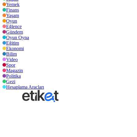
Yemek
Finans
Yaşam
Oyun
Eğlence
Gündem
Oyun Oyna
Eğitim
Ekonomi
Bilim
Video
Spor
Magazin
Politika
Gezi
Hesaplama Araçları