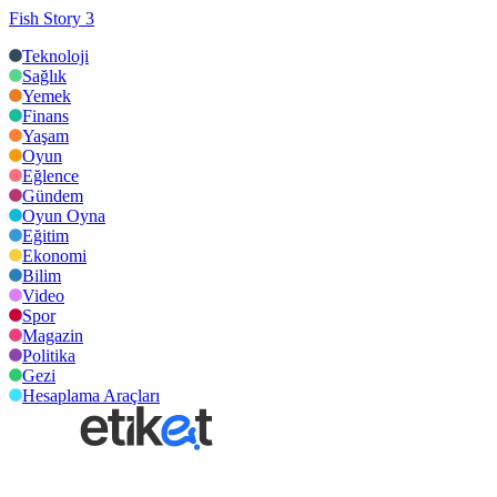
Fish Story 3
Teknoloji
Sağlık
Yemek
Finans
Yaşam
Oyun
Eğlence
Gündem
Oyun Oyna
Eğitim
Ekonomi
Bilim
Video
Spor
Magazin
Politika
Gezi
Hesaplama Araçları