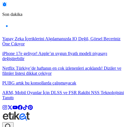
Son dakika
Yapay Zeka İçeriklerini Algılamanızda IQ Değil, Görsel Beceriniz
Öne Çıkıyor
iPhone 17e geliyor! Apple’ın uygun fiyatlı modeli piyasayı
değiştirebilir
Netflix Türkiye’de haftanın en çok izlenenleri açıklandı! Diziler ve
filmler listesi dikkat çekiyor
PUBG artık bu konsollarda çalışmayacak
ARM, Mobil Oyunlar İçin DLSS ve FSR Rakibi NSS Teknolojisini
Tanıttı