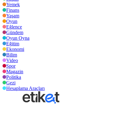
Yemek
Finans
Yaşam
Oyun
Eğlence
Gündem
Oyun Oyna
Eğitim
Ekonomi
Bilim
Video
Spor
Magazin
Politika
Gezi
Hesaplama Araçları