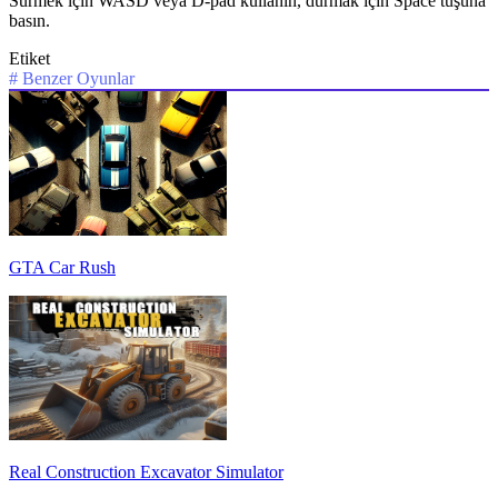
Sürmek için WASD veya D-pad kullanın, durmak için Space tuşuna
basın.
Etiket
#
Benzer Oyunlar
GTA Car Rush
Real Construction Excavator Simulator