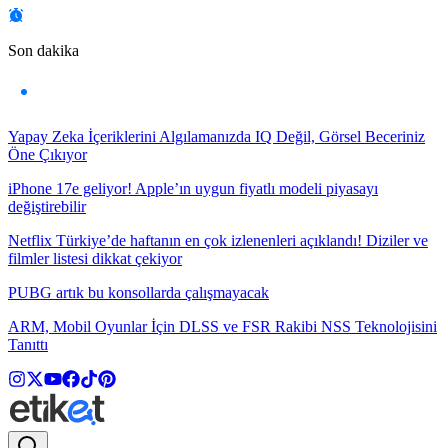
Son dakika
Yapay Zeka İçeriklerini Algılamanızda IQ Değil, Görsel Beceriniz
Öne Çıkıyor
iPhone 17e geliyor! Apple’ın uygun fiyatlı modeli piyasayı
değiştirebilir
Netflix Türkiye’de haftanın en çok izlenenleri açıklandı! Diziler ve
filmler listesi dikkat çekiyor
PUBG artık bu konsollarda çalışmayacak
ARM, Mobil Oyunlar İçin DLSS ve FSR Rakibi NSS Teknolojisini
Tanıttı