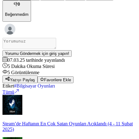
👎
0
Beğenmedim
Yorumu Göndermek için giriş yapın!
07.03.25
tarihinde yayınlandı
5
Dakika Okuma Süresi
5
Görüntülenme
Yazıyı Paylaş
Favorilere Ekle
Etiket
#
Bilgisayar Oyunları
Tümü
Steam’de Haftanın En Çok Satan Oyunları Açıklandı (4 - 11 Şubat
2025)