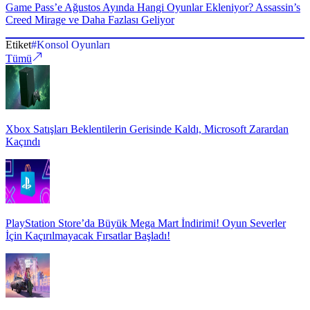
Game Pass’e Ağustos Ayında Hangi Oyunlar Ekleniyor? Assassin’s
Creed Mirage ve Daha Fazlası Geliyor
Etiket
#
Konsol Oyunları
Tümü
Xbox Satışları Beklentilerin Gerisinde Kaldı, Microsoft Zarardan
Kaçındı
PlayStation Store’da Büyük Mega Mart İndirimi! Oyun Severler
İçin Kaçırılmayacak Fırsatlar Başladı!