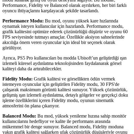
Performance, Fidelity ve Balanced olarak ayrılırken, her biri farklı
oyuncu ihtiyaçlarını karşılayacak şekilde tasarlandı.
Performance Modu:
Bu mod, oyunu yüksek kare hızlarında
oynamak isteyen kullanıcılar için hazırlandı. Performance modu,
grafik kalitesini optimize ederek çözünürlüğü düşürür ve oyunu 60
FPS seviyesinde tutmayı amaçlar. Özellikle aksiyon sahnelerinde
akıcılığa önem veren oyuncular için ideal bir seçenek olarak
görülüyor.
Ayrıca, PS5 Pro kullanıcıları bu modda Ubisoft’un geliştirdiği ışın
izlemeli küresel aydınlatma teknolojisinden faydalanarak görsel
kaliteyi daha da artırabilecekler.
Fidelity Modu:
Grafik kalitesi ve görsellikten ödün vermek
istemeyen oyuncular için geliştirilen Fidelity modu, 30 FPS'de
çalışarak maksimum görüntü kalitesi sunuyor. Yüksek çözünürlük,
gelişmiş ışın izlemeli aydınlatma, detaylı gölgeler ve gerçekçi doku
işleme özelliklerini içeren Fidelity modu, oyunun sinematik
atmosferini ön plana çıkarıyor.
Balanced Modu:
Bu mod, yüksek yenileme hızına sahip monitör
kullanıcılarını hedefliyor ve kalite ile performans arasında
mükemmel bir denge sunuyor. Balanced modu, Fidelity moduna
yakın grafik kalitesi sağlarken ufak çözünürlük düşüşleriyle oyunu