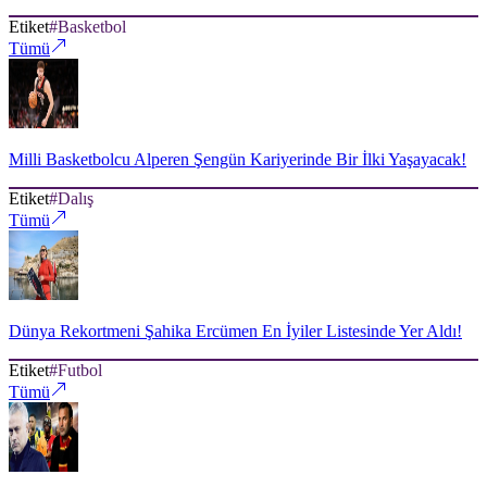
Etiket
#
Basketbol
Tümü
Milli Basketbolcu Alperen Şengün Kariyerinde Bir İlki Yaşayacak!
Etiket
#
Dalış
Tümü
Dünya Rekortmeni Şahika Ercümen En İyiler Listesinde Yer Aldı!
Etiket
#
Futbol
Tümü