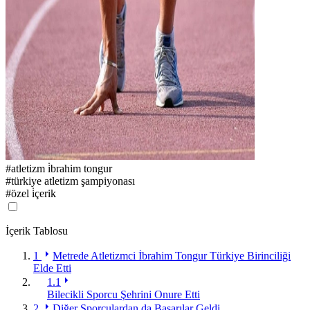
#
atletizm i̇brahim tongur
#
türkiye atletizm şampiyonası
#
özel i̇çerik
İçerik Tablosu
1
Metrede Atletizmci İbrahim Tongur Türkiye Birinciliği
Elde Etti
1.1
Bilecikli Sporcu Şehrini Onure Etti
2
Diğer Sporculardan da Başarılar Geldi