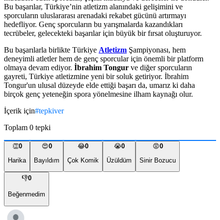
Bu başarılar, Türkiye’nin atletizm alanındaki gelişimini ve
sporcuların uluslararası arenadaki rekabet gücünü artırmayı
hedefliyor. Genç sporcuların bu yarışmalarda kazandıkları
tecrübeler, gelecekteki başarılar için büyük bir fırsat oluşturuyor.
Bu başarılarla birlikte Türkiye
Atletizm
Şampiyonası, hem
deneyimli atletler hem de genç sporcular için önemli bir platform
olmaya devam ediyor.
İbrahim Tongur
ve diğer sporcuların
gayreti, Türkiye atletizmine yeni bir soluk getiriyor. İbrahim
Tongur'un ulusal düzeyde elde ettiği başarı da, umarız ki daha
birçok genç yeteneğin spora yönelmesine ilham kaynağı olur.
İçerik için
#
tepkiver
Toplam
0
tepki
👏
0
😍
0
😂
0
😭
0
😡
0
Harika
Bayıldım
Çok Komik
Üzüldüm
Sinir Bozucu
👎
0
Beğenmedim