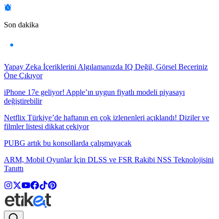
Son dakika
Yapay Zeka İçeriklerini Algılamanızda IQ Değil, Görsel Beceriniz
Öne Çıkıyor
iPhone 17e geliyor! Apple’ın uygun fiyatlı modeli piyasayı
değiştirebilir
Netflix Türkiye’de haftanın en çok izlenenleri açıklandı! Diziler ve
filmler listesi dikkat çekiyor
PUBG artık bu konsollarda çalışmayacak
ARM, Mobil Oyunlar İçin DLSS ve FSR Rakibi NSS Teknolojisini
Tanıttı