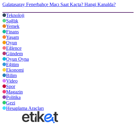
Galatasaray Fenerbahçe Maçı Saat Kaçta? Hangi Kanalda?
Teknoloji
Sağlık
Yemek
Finans
Yaşam
Oyun
Eğlence
Gündem
Oyun Oyna
Eğitim
Ekonomi
Bilim
Video
Spor
Magazin
Politika
Gezi
Hesaplama Araçları