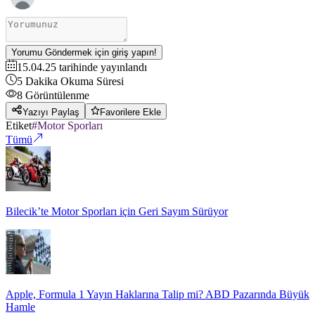
Yorumu Göndermek için giriş yapın!
15.04.25
tarihinde yayınlandı
5
Dakika Okuma Süresi
8
Görüntülenme
Yazıyı Paylaş
Favorilere Ekle
Etiket
#
Motor Sporları
Tümü
Bilecik’te Motor Sporları için Geri Sayım Sürüyor
Apple, Formula 1 Yayın Haklarına Talip mi? ABD Pazarında Büyük
Hamle