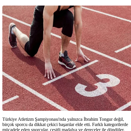
Türkiye Atletizm Şampiyonası'nda yalnızca İbrahim Tongur değil,
birçok sporcu da dikkat çekici başarılar elde etti. Farklı kategorilerde
mücadele eden sporcular, çeşitli madalya ve dereceler ile döndüler.