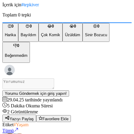
İçerik için
#
tepkiver
Toplam
0
tepki
👏
0
😍
0
😂
0
😭
0
😡
0
Harika
Bayıldım
Çok Komik
Üzüldüm
Sinir Bozucu
👎
0
Beğenmedim
Yorumu Göndermek için giriş yapın!
29.04.25
tarihinde yayınlandı
5
Dakika Okuma Süresi
2
Görüntülenme
Yazıyı Paylaş
Favorilere Ekle
Etiket
#
Yaşam
Tümü