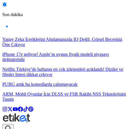
Son dakika
Yapay Zeka İçeriklerini Algılamanızda IQ Değil, Görsel Beceriniz
Öne Çıkıyor
iPhone 17e geliyor! Apple’ın uygun fiyatlı modeli piyasayı
değiştirebilir
Netflix Türkiye’de haftanın en çok izlenenleri açıklandı! Diziler ve
filmler listesi dikkat çekiyor
PUBG artık bu konsollarda çalışmayacak
ARM, Mobil Oyunlar İçin DLSS ve FSR Rakibi NSS Teknolojisini
Tanıttı