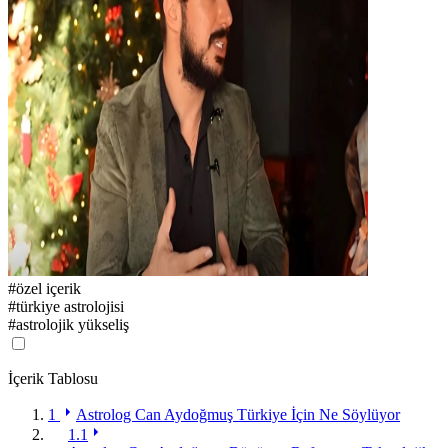
#
özel içerik
#
türkiye astrolojisi
#
astrolojik yükseliş
İçerik Tablosu
1
Astrolog Can Aydoğmuş Türkiye İçin Ne Söylüyor
1.1