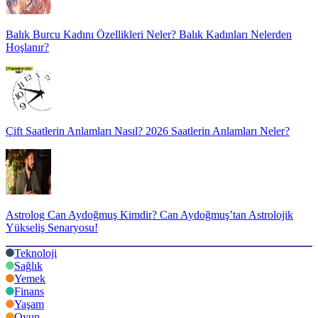
Balık Burcu Kadını Özellikleri Neler? Balık Kadınları Nelerden
Hoşlanır?
Çift Saatlerin Anlamları Nasıl? 2026 Saatlerin Anlamları Neler?
Astrolog Can Aydoğmuş Kimdir? Can Aydoğmuş’tan Astrolojik
Yükseliş Senaryosu!
Teknoloji
Sağlık
Yemek
Finans
Yaşam
Oyun