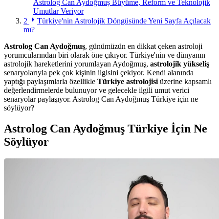
Astrolog Can Aydoğmuş Büyüme, Reform ve Teknolojik
Umutlar Veriyor
2
Türkiye'nin Astrolojik Döngüsünde Yeni Sayfa Açılacak
mı?
Astrolog Can Aydoğmuş
, günümüzün en dikkat çeken astroloji
yorumcularından biri olarak öne çıkıyor. Türkiye'nin ve dünyanın
astrolojik hareketlerini yorumlayan Aydoğmuş,
astrolojik yükseliş
senaryolarıyla pek çok kişinin ilgisini çekiyor. Kendi alanında
yaptığı paylaşımlarla özellikle
Türkiye astrolojisi
üzerine kapsamlı
değerlendirmelerde bulunuyor ve gelecekle ilgili umut verici
senaryolar paylaşıyor. Astrolog Can Aydoğmuş Türkiye için ne
söylüyor?
Astrolog Can Aydoğmuş Türkiye İçin Ne
Söylüyor