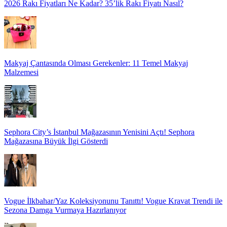
2026 Rakı Fiyatları Ne Kadar? 35’lik Rakı Fiyatı Nasıl?
Makyaj Çantasında Olması Gerekenler: 11 Temel Makyaj
Malzemesi
Sephora City’s İstanbul Mağazasının Yenisini Açtı! Sephora
Mağazasına Büyük İlgi Gösterdi
Vogue İlkbahar/Yaz Koleksiyonunu Tanıttı! Vogue Kravat Trendi ile
Sezona Damga Vurmaya Hazırlanıyor