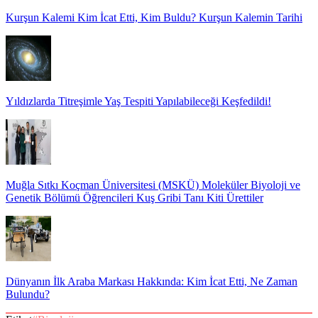
Kurşun Kalemi Kim İcat Etti, Kim Buldu? Kurşun Kalemin Tarihi
Yıldızlarda Titreşimle Yaş Tespiti Yapılabileceği Keşfedildi!
Muğla Sıtkı Koçman Üniversitesi (MSKÜ) Moleküler Biyoloji ve
Genetik Bölümü Öğrencileri Kuş Gribi Tanı Kiti Ürettiler
Dünyanın İlk Araba Markası Hakkında: Kim İcat Etti, Ne Zaman
Bulundu?