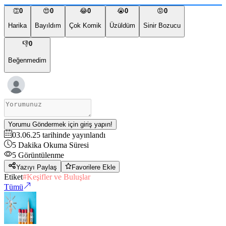
👏
0
😍
0
😂
0
😭
0
😡
0
Harika
Bayıldım
Çok Komik
Üzüldüm
Sinir Bozucu
👎
0
Beğenmedim
Yorumu Göndermek için giriş yapın!
03.06.25
tarihinde yayınlandı
5
Dakika Okuma Süresi
5
Görüntülenme
Yazıyı Paylaş
Favorilere Ekle
Etiket
#
Keşifler ve Buluşlar
Tümü