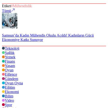
Etiket
#
Mühendislik
Tümü
Samsun’da Kadın Mühendis Okulu Açıldı! Kadınların Gücü
Ekonomiye Katkı Sunuyor
Teknoloji
Sağlık
Yemek
Finans
Yaşam
Oyun
Eğlence
Gündem
Oyun Oyna
Eğitim
Ekonomi
Bilim
Video
Spor