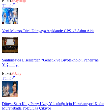
Etiket
#
Biyoloji
Tümü
Yeni Mikrop Türü Dünyaya Açıklandı: CPS1-3 Adını Aldı
Şanlıurfa’da Liselilerden “Genetik ve Biyoteknoloji Paneli”ne
Yoğun İlgi
Etiket
#
Uzay
Tümü
Dünya Starı Katy Perry Uzay Yolculuğu için Hazırlanıyor! Kadın
Mürettebatla Yolculuğa Çıkıyor