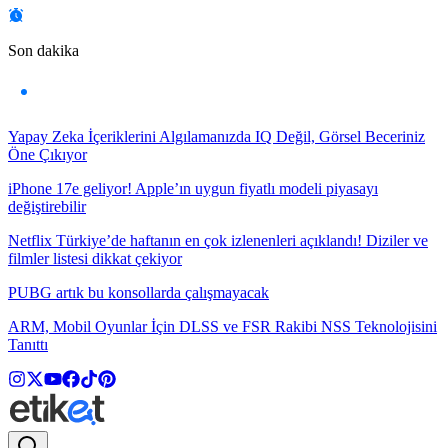
Son dakika
Yapay Zeka İçeriklerini Algılamanızda IQ Değil, Görsel Beceriniz
Öne Çıkıyor
iPhone 17e geliyor! Apple’ın uygun fiyatlı modeli piyasayı
değiştirebilir
Netflix Türkiye’de haftanın en çok izlenenleri açıklandı! Diziler ve
filmler listesi dikkat çekiyor
PUBG artık bu konsollarda çalışmayacak
ARM, Mobil Oyunlar İçin DLSS ve FSR Rakibi NSS Teknolojisini
Tanıttı