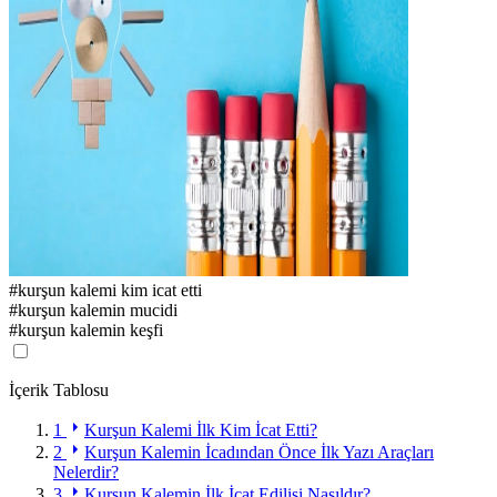
#
kurşun kalemi kim icat etti
#
kurşun kalemin mucidi
#
kurşun kalemin keşfi
İçerik Tablosu
1
Kurşun Kalemi İlk Kim İcat Etti?
2
Kurşun Kalemin İcadından Önce İlk Yazı Araçları
Nelerdir?
3
Kurşun Kalemin İlk İcat Edilişi Nasıldır?