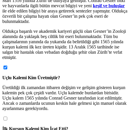
Mart 1516 yılında Zürih’de dünyaya gelmiştir. Conrad Gesner bitki
ve hayvanlarla ilgili bütün mevcut bilgiyi ve yeni
keşif ve buluşlar
ile elde edilen bilgiyi bir araya getirerek sentezler yapmıştır. Oldukça
özverili bir çalışma hayatı olan Gesner’in pek çok eseri de
bulunmaktadır.
Oldukça başarılı ve akademik kariyeri güçlü olan Gesner’in Zooloji
alanında da yaklaşık beş ciltlik bir eseri bulunmaktadır. Tüm bu
çalışmalarının yanında da yukarıda da belirtildiği gibi 1565 yılında
kurşun kalemi ilk kez üreten kişidir. 13 Aralık 1565 tarihinde ise
salgın bir hastalık olan vebadan doğduğu şehir olan Zürih’te vefat
etmiştir.
Uçlu Kalemi Kim Üretmiştir?
Üretildiği ilk zamandan itibaren değişim ve gelişim gösteren kurşun 
kalemin pek çok çeşidi vardır. Uçlu kalemde bunlardan birisidir. 
Uçlu kalem 1565 yılında Conrad Gesner tarafından icat edilmiştir. 
Ancak o zamanlarda ucunun keskin hale gelmesi için manuel olarak 
ayarlanması gerekiyordu.
İlk Kurşun Kalemi Kim İcat Etti?