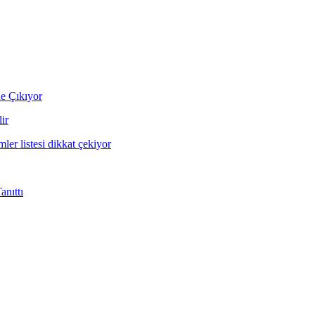
ne Çıkıyor
ir
mler listesi dikkat çekiyor
nıttı