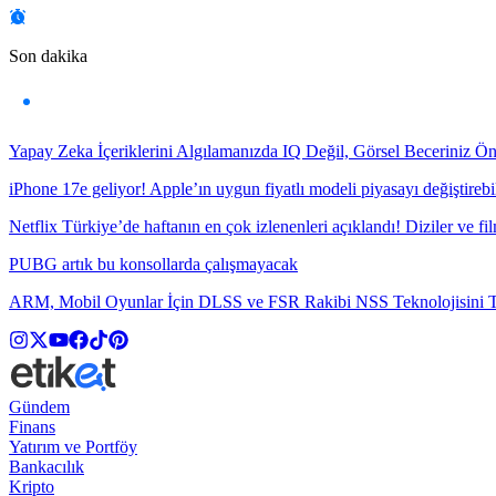
Son dakika
Yapay Zeka İçeriklerini Algılamanızda IQ Değil, Görsel Beceriniz Ö
iPhone 17e geliyor! Apple’ın uygun fiyatlı modeli piyasayı değiştirebil
Netflix Türkiye’de haftanın en çok izlenenleri açıklandı! Diziler ve fil
PUBG artık bu konsollarda çalışmayacak
ARM, Mobil Oyunlar İçin DLSS ve FSR Rakibi NSS Teknolojisini Ta
Gündem
Finans
Yatırım ve Portföy
Bankacılık
Kripto