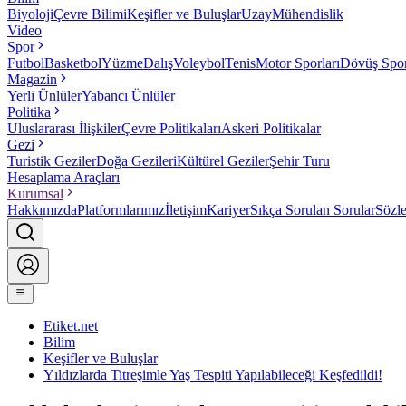
Biyoloji
Çevre Bilimi
Keşifler ve Buluşlar
Uzay
Mühendislik
Video
Spor
Futbol
Basketbol
Yüzme
Dalış
Voleybol
Tenis
Motor Sporları
Dövüş Spor
Magazin
Yerli Ünlüler
Yabancı Ünlüler
Politika
Uluslararası İlişkiler
Çevre Politikaları
Askeri Politikalar
Gezi
Turistik Geziler
Doğa Gezileri
Kültürel Geziler
Şehir Turu
Hesaplama Araçları
Kurumsal
Hakkımızda
Platformlarımız
İletişim
Kariyer
Sıkça Sorulan Sorular
Sözl
Etiket.net
Bilim
Keşifler ve Buluşlar
Yıldızlarda Titreşimle Yaş Tespiti Yapılabileceği Keşfedildi!