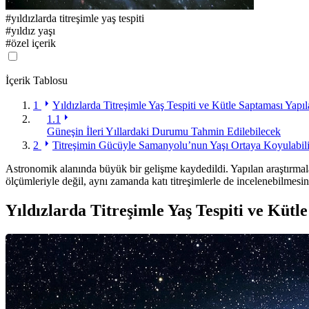
#
yıldızlarda titreşimle yaş tespiti
#
yıldız yaşı
#
özel içerik
İçerik Tablosu
1
Yıldızlarda Titreşimle Yaş Tespiti ve Kütle Saptaması Yapı
1.1
Güneşin İleri Yıllardaki Durumu Tahmin Edilebilecek
2
Titreşimin Gücüyle Samanyolu’nun Yaşı Ortaya Koyulabili
Astronomik alanında büyük bir gelişme kaydedildi. Yapılan araştırma
ölçümleriyle değil, aynı zamanda katı titreşimlerle de incelenebilmesin
Yıldızlarda Titreşimle Yaş Tespiti ve Kütl