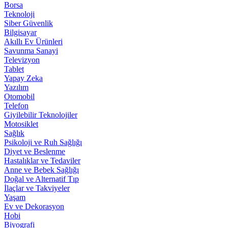
Borsa
Teknoloji
Siber Güvenlik
Bilgisayar
Akıllı Ev Ürünleri
Savunma Sanayi
Televizyon
Tablet
Yapay Zeka
Yazılım
Otomobil
Telefon
Giyilebilir Teknolojiler
Motosiklet
Sağlık
Psikoloji ve Ruh Sağlığı
Diyet ve Beslenme
Hastalıklar ve Tedaviler
Anne ve Bebek Sağlığı
Doğal ve Alternatif Tıp
İlaçlar ve Takviyeler
Yaşam
Ev ve Dekorasyon
Hobi
Biyografi