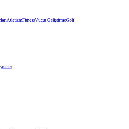
ları
Atletizm
Fitness
Vücut Geliştirme
Golf
eşmeler