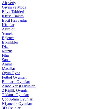
Alışveriş
Giyim ve Moda
Rüya Tabirleri
Kişisel Bakım
Evcil Hayvanlar
Kitaplar
Astroloji
Yemek
Eğlence
Etkinlikler
Dizi
Müzik
Film
Sanat
Anime
Masallar
Oyun Oyna
Futbol Oyunları
Bulmaca Oyunları
Araba Yarışı Oyunları
2 Kişilik Oyunlar
Tıklama Oyunları
Çöp Adam Oyunları
Nişancılık Oyunları
3D Oyunlar