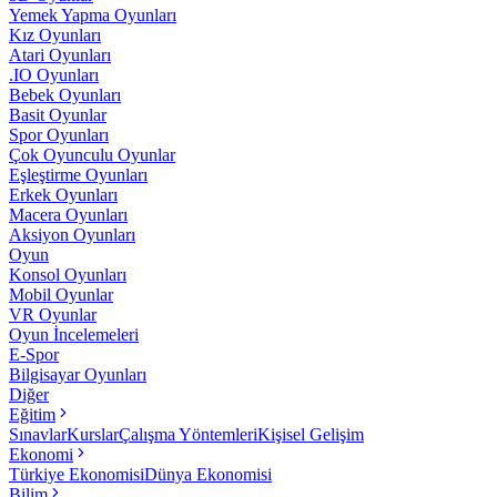
Yemek Yapma Oyunları
Kız Oyunları
Atari Oyunları
.IO Oyunları
Bebek Oyunları
Basit Oyunlar
Spor Oyunları
Çok Oyunculu Oyunlar
Eşleştirme Oyunları
Erkek Oyunları
Macera Oyunları
Aksiyon Oyunları
Oyun
Konsol Oyunları
Mobil Oyunlar
VR Oyunlar
Oyun İncelemeleri
E-Spor
Bilgisayar Oyunları
Diğer
Eğitim
Sınavlar
Kurslar
Çalışma Yöntemleri
Kişisel Gelişim
Ekonomi
Türkiye Ekonomisi
Dünya Ekonomisi
Bilim