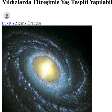
Yıldızlarda Titreşimle Yaş Tespiti Yapılabi
Etiket YZ
İçerik Üreticisi