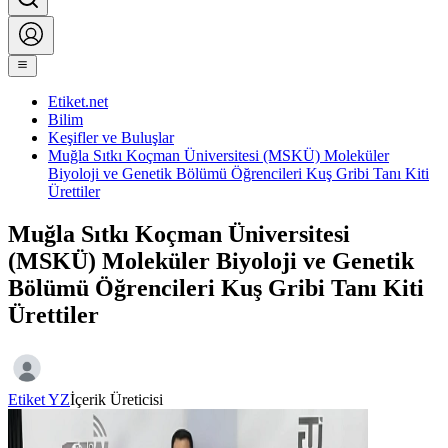
Etiket.net
Bilim
Keşifler ve Buluşlar
Muğla Sıtkı Koçman Üniversitesi (MSKÜ) Moleküler
Biyoloji ve Genetik Bölümü Öğrencileri Kuş Gribi Tanı Kiti
Ürettiler
Muğla Sıtkı Koçman Üniversitesi
(MSKÜ) Moleküler Biyoloji ve Genetik
Bölümü Öğrencileri Kuş Gribi Tanı Kiti
Ürettiler
Etiket YZ
İçerik Üreticisi