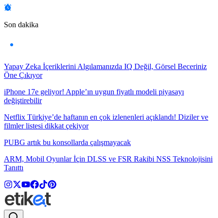
Son dakika
Yapay Zeka İçeriklerini Algılamanızda IQ Değil, Görsel Beceriniz
Öne Çıkıyor
iPhone 17e geliyor! Apple’ın uygun fiyatlı modeli piyasayı
değiştirebilir
Netflix Türkiye’de haftanın en çok izlenenleri açıklandı! Diziler ve
filmler listesi dikkat çekiyor
PUBG artık bu konsollarda çalışmayacak
ARM, Mobil Oyunlar İçin DLSS ve FSR Rakibi NSS Teknolojisini
Tanıttı