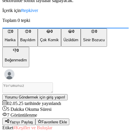
sektöründe somut faydalar sağlayacak.
İçerik için
#
tepkiver
Toplam
0
tepki
👏
0
😍
0
😂
0
😭
0
😡
0
Harika
Bayıldım
Çok Komik
Üzüldüm
Sinir Bozucu
👎
0
Beğenmedim
Yorumu Göndermek için giriş yapın!
02.05.25
tarihinde yayınlandı
5
Dakika Okuma Süresi
7
Görüntülenme
Yazıyı Paylaş
Favorilere Ekle
Etiket
#
Keşifler ve Buluşlar