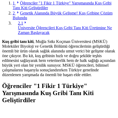
1
Öğrenciler "1 Fikir 1 Türkiye" Yarışmasında Kuş Gribi
Tanı Kiti Geliştirdiler
2
Genetik Alanında Büyük Gelişme! Kuş Gribine Çözüm
Bulundu
2.1
Üniversite Öğrencileri Kuş Gribi Tanı Kiti Üretimine Ne
Zaman Başlayacak
Kuş gribi tanı kiti
, Muğla Sıtkı Koçman Üniversitesi (MSKÜ)
Moleküler Biyoloji ve Genetik Bölümü öğrencilerinin geliştirdiği
önemli bir ürün olarak sağlık alanında umut verici bir gelişme olarak
öne çıkıyor. Bu kit, kuş gribinin hızlı ve doğru şekilde teşhis
edilmesini sağlayarak hem veterinerlik hem de halk sağlığı açısından
büyük yeri olan bir yenilik sunuyor. MSKÜ öğrencileri, bilimsel
çalışmalarını başarıyla sonuçlandırırken Türkiye genelinde
düzenlenen yarışmada da önemli bir başarı elde ettiler.
Öğrenciler "1 Fikir 1 Türkiye"
Yarışmasında Kuş Gribi Tanı Kiti
Geliştirdiler