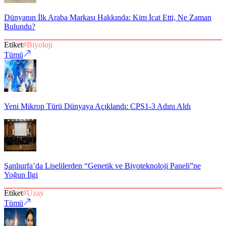
Dünyanın İlk Araba Markası Hakkında: Kim İcat Etti, Ne Zaman
Bulundu?
Etiket
#
Biyoloji
Tümü
Yeni Mikrop Türü Dünyaya Açıklandı: CPS1-3 Adını Aldı
Şanlıurfa’da Liselilerden “Genetik ve Biyoteknoloji Paneli”ne
Yoğun İlgi
Etiket
#
Uzay
Tümü