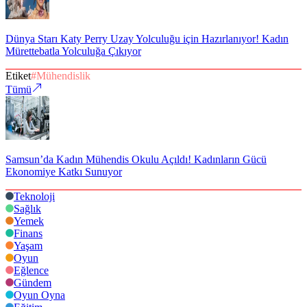
Dünya Starı Katy Perry Uzay Yolculuğu için Hazırlanıyor! Kadın
Mürettebatla Yolculuğa Çıkıyor
Etiket
#
Mühendislik
Tümü
Samsun’da Kadın Mühendis Okulu Açıldı! Kadınların Gücü
Ekonomiye Katkı Sunuyor
Teknoloji
Sağlık
Yemek
Finans
Yaşam
Oyun
Eğlence
Gündem
Oyun Oyna