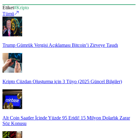
Etiket
#
Kripto
Tümü
Trump Gümrük Vergisi Açıklaması Bitcoin’i Zirveye Taşıdı
Kripto Cüzdan Oluşturma için 3 Tüyo (2025 Güncel Bilgiler)
Alt Coin Saatler İçinde Yüzde 95 Eridi! 15 Milyon Dolarlık Zarar
Söz Konusu