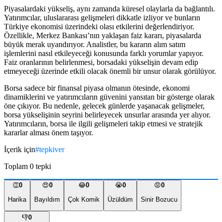
Piyasalardaki yükseliş, aynı zamanda küresel olaylarla da bağlantılı.
Yatırımcılar, uluslararası gelişmeleri dikkatle izliyor ve bunların
Türkiye ekonomisi üzerindeki olası etkilerini değerlendiriyor.
Özellikle, Merkez Bankası’nın yaklaşan faiz kararı, piyasalarda
büyük merak uyandırıyor. Analistler, bu kararın alım satım
işlemlerini nasıl etkileyeceği konusunda farklı yorumlar yapıyor.
Faiz oranlarının belirlenmesi, borsadaki yükselişin devam edip
etmeyeceği üzerinde etkili olacak önemli bir unsur olarak görülüyor.
Borsa sadece bir finansal piyasa olmanın ötesinde, ekonomi
dinamiklerini ve yatırımcıların güvenini yansıtan bir gösterge olarak
öne çıkıyor. Bu nedenle, gelecek günlerde yaşanacak gelişmeler,
borsa yükselişinin seyrini belirleyecek unsurlar arasında yer alıyor.
Yatırımcıların, borsa ile ilgili gelişmeleri takip etmesi ve stratejik
kararlar alması önem taşıyor.
İçerik için
#
tepkiver
Toplam
0
tepki
👏
0
😍
0
😂
0
😭
0
😡
0
Harika
Bayıldım
Çok Komik
Üzüldüm
Sinir Bozucu
👎
0