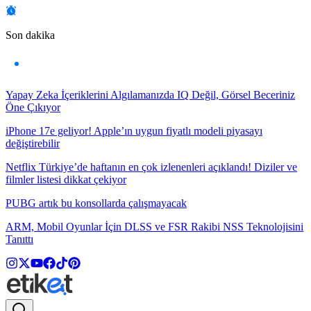
Son dakika
Yapay Zeka İçeriklerini Algılamanızda IQ Değil, Görsel Beceriniz
Öne Çıkıyor
iPhone 17e geliyor! Apple’ın uygun fiyatlı modeli piyasayı
değiştirebilir
Netflix Türkiye’de haftanın en çok izlenenleri açıklandı! Diziler ve
filmler listesi dikkat çekiyor
PUBG artık bu konsollarda çalışmayacak
ARM, Mobil Oyunlar İçin DLSS ve FSR Rakibi NSS Teknolojisini
Tanıttı