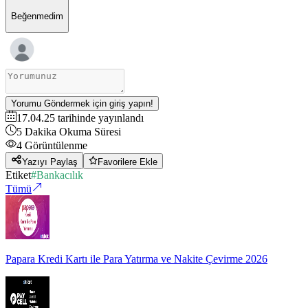
Beğenmedim
Yorumu Göndermek için giriş yapın!
17.04.25
tarihinde yayınlandı
5
Dakika Okuma Süresi
4
Görüntülenme
Yazıyı Paylaş
Favorilere Ekle
Etiket
#
Bankacılık
Tümü
Papara Kredi Kartı ile Para Yatırma ve Nakite Çevirme 2026