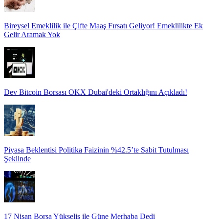
Bireysel Emeklilik ile Çifte Maaş Fırsatı Geliyor! Emeklilikte Ek
Gelir Aramak Yok
Dev Bitcoin Borsası OKX Dubai'deki Ortaklığını Açıkladı!
Piyasa Beklentisi Politika Faizinin %42.5’te Sabit Tutulması
Şeklinde
17 Nisan Borsa Yükseliş ile Güne Merhaba Dedi