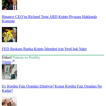
Binance CEO’su Richard Teng ABD Kripto Piyasası Hakkında
Konuştu
FED Başkanı Banka Kripto İşlemleri için Yeşil Işık Yaktı
Etiket
#
Yatırım ve Portföy
Tümü
Ev Kredisi Faiz Oranları Düşüyor! Konut Kredisi Faiz Oranları Ne
Kadar?