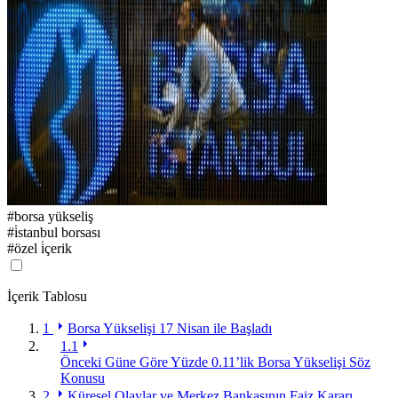
#
borsa yükseliş
#
i̇stanbul borsası
#
özel i̇çerik
İçerik Tablosu
1
Borsa Yükselişi 17 Nisan ile Başladı
1.1
Önceki Güne Göre Yüzde 0.11’lik Borsa Yükselişi Söz
Konusu
2
Küresel Olaylar ve Merkez Bankasının Faiz Kararı