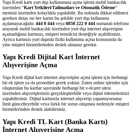
Yapı Kredi kartı yurt dışı kullanımına açma işlemi mobil bankacılık
üzerinden “
Kart Yetkileri/Talimatları ve Otomatik Ödeme
”
menüsü üzerinden kolaylıkla yapılabilir. Bu noktada dikkat edilmesi
gereken detay ise her kartın bu şekilde yurt dışı kullanıma
açılamayacağıdır.
444 0 444
veya
0850 222 0 444
numaralı telefonu
arayarak mobil bankacılık üzerinden yurt dışı internet alışverişine
açamadığınız kartınızı, müşteri temsilcisi desteğiyle açabilirsiniz.
Ayrıca kartınızı yurt dışında fiziki kullanıma açma konusunda da
yine müşteri hizmetlerinden destek almanız gerekir.
Yapı Kredi Dijital Kart İnternet
Alışverişine Açma
Yapı Kredi dijital kart internet alışverişine açma işlemi için herhangi
bir ek işlem ya da prosedüre gerek yoktur. Zaten online işlemler için
oluşturulan bu kartlar sayesinde herhangi bir e-ticaret sitesi
üzerinden alışverişlerinizi gerçekleştirebilir veya dijital ödemelerinizi
yapabilirsiniz. Dijital kartınızla internet alışverişi yapamıyorsanız
limit güncelleyebilir veya farklı bir sorun oluşması nedeniyle müşteri
hizmetlerinden destek alabilirsiniz.
Yapı Kredi TL Kart (Banka Kartı)
İnternet Alışverişine Açma