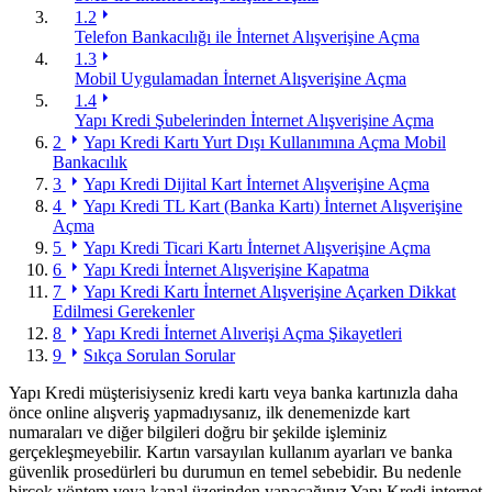
1.2
Telefon Bankacılığı ile İnternet Alışverişine Açma
1.3
Mobil Uygulamadan İnternet Alışverişine Açma
1.4
Yapı Kredi Şubelerinden İnternet Alışverişine Açma
2
Yapı Kredi Kartı Yurt Dışı Kullanımına Açma Mobil
Bankacılık
3
Yapı Kredi Dijital Kart İnternet Alışverişine Açma
4
Yapı Kredi TL Kart (Banka Kartı) İnternet Alışverişine
Açma
5
Yapı Kredi Ticari Kartı İnternet Alışverişine Açma
6
Yapı Kredi İnternet Alışverişine Kapatma
7
Yapı Kredi Kartı İnternet Alışverişine Açarken Dikkat
Edilmesi Gerekenler
8
Yapı Kredi İnternet Alıverişi Açma Şikayetleri
9
Sıkça Sorulan Sorular
Yapı Kredi müşterisiyseniz kredi kartı veya banka kartınızla daha
önce online alışveriş yapmadıysanız, ilk denemenizde kart
numaraları ve diğer bilgileri doğru bir şekilde işleminiz
gerçekleşmeyebilir. Kartın varsayılan kullanım ayarları ve banka
güvenlik prosedürleri bu durumun en temel sebebidir. Bu nedenle
birçok yöntem veya kanal üzerinden yapacağınız Yapı Kredi internet