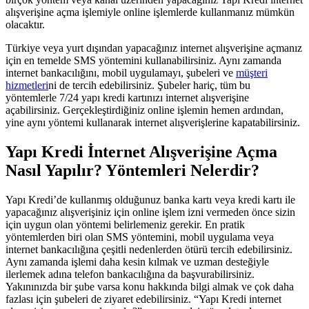
alışverişine açma işlemiyle online işlemlerde kullanmanız mümkün
olacaktır.
Türkiye veya yurt dışından yapacağınız internet alışverişine açmanız
için en temelde SMS yöntemini kullanabilirsiniz. Aynı zamanda
internet bankacılığını, mobil uygulamayı, şubeleri ve
müşteri
hizmetleri
ni de tercih edebilirsiniz. Şubeler hariç, tüm bu
yöntemlerle 7/24 yapı kredi kartınızı internet alışverişine
açabilirsiniz. Gerçekleştirdiğiniz online işlemin hemen ardından,
yine aynı yöntemi kullanarak internet alışverişlerine kapatabilirsiniz.
Yapı Kredi İnternet Alışverişine Açma
Nasıl Yapılır? Yöntemleri Nelerdir?
Yapı Kredi’de kullanmış olduğunuz banka kartı veya kredi kartı ile
yapacağınız alışverişiniz için online işlem izni vermeden önce sizin
için uygun olan yöntemi belirlemeniz gerekir. En pratik
yöntemlerden biri olan SMS yöntemini, mobil uygulama veya
internet bankacılığına çeşitli nedenlerden ötürü tercih edebilirsiniz.
Aynı zamanda işlemi daha kesin kılmak ve uzman desteğiyle
ilerlemek adına telefon bankacılığına da başvurabilirsiniz.
Yakınınızda bir şube varsa konu hakkında bilgi almak ve çok daha
fazlası için şubeleri de ziyaret edebilirsiniz. “Yapı Kredi internet