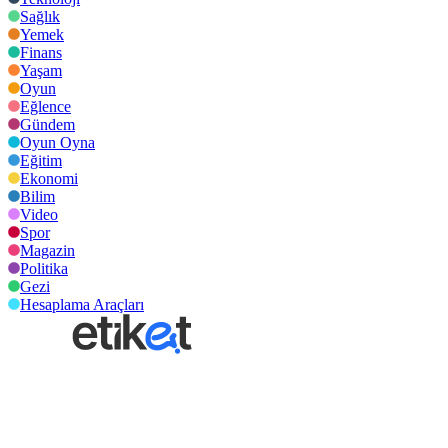
Sağlık
Yemek
Finans
Yaşam
Oyun
Eğlence
Gündem
Oyun Oyna
Eğitim
Ekonomi
Bilim
Video
Spor
Magazin
Politika
Gezi
Hesaplama Araçları