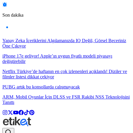
Son dakika
Yapay Zeka İçeriklerini Algılamanızda IQ Değil, Görsel Beceriniz
Öne Çıkıyor
iPhone 17e geliyor! Apple’ın uygun fiyatlı modeli piyasayı
değiştirebilir
Netflix Türkiye’de haftanın en çok izlenenleri açıklandı! Diziler ve
filmler listesi dikkat çekiyor
PUBG artık bu konsollarda çalışmayacak
ARM, Mobil Oyunlar İçin DLSS ve FSR Rakibi NSS Teknolojisini
Tanıttı