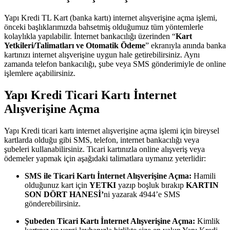
Yapı Kredi TL Kart (banka kartı) internet alışverişine açma işlemi,
önceki başlıklarımızda bahsetmiş olduğumuz tüm yöntemlerle
kolaylıkla yapılabilir. İnternet bankacılığı üzerinden “
Kart
Yetkileri/Talimatları ve Otomatik Ödeme
” ekranıyla anında banka
kartınızı internet alışverişine uygun hale getirebilirsiniz. Aynı
zamanda telefon bankacılığı, şube veya SMS gönderimiyle de online
işlemlere açabilirsiniz.
Yapı Kredi Ticari Kartı İnternet
Alışverişine Açma
Yapı Kredi ticari kartı internet alışverişine açma işlemi için bireysel
kartlarda olduğu gibi SMS, telefon, internet bankacılığı veya
şubeleri kullanabilirsiniz. Ticari kartınızla online alışveriş veya
ödemeler yapmak için aşağıdaki talimatlara uymanız yeterlidir:
SMS ile Ticari Kartı İnternet Alışverişine Açma:
Hamili
olduğunuz kart için
YETKI
yazıp boşluk bırakıp
KARTIN
SON DÖRT HANESİ’
ni yazarak 4944’e SMS
gönderebilirsiniz.
Şubeden Ticari Kartı İnternet Alışverişine Açma:
Kimlik