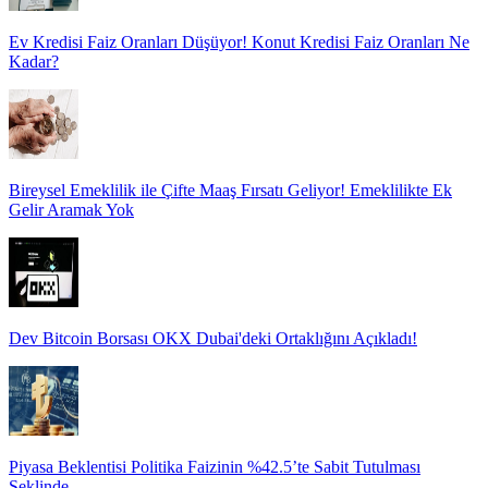
Ev Kredisi Faiz Oranları Düşüyor! Konut Kredisi Faiz Oranları Ne
Kadar?
Bireysel Emeklilik ile Çifte Maaş Fırsatı Geliyor! Emeklilikte Ek
Gelir Aramak Yok
Dev Bitcoin Borsası OKX Dubai'deki Ortaklığını Açıkladı!
Piyasa Beklentisi Politika Faizinin %42.5’te Sabit Tutulması
Şeklinde