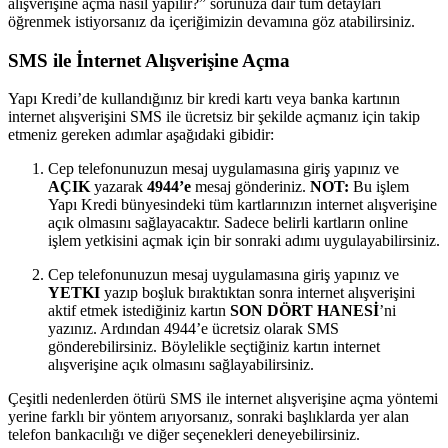
alışverişine açma nasıl yapılır?” sorunuza dair tüm detayları
öğrenmek istiyorsanız da içeriğimizin devamına göz atabilirsiniz.
SMS ile İnternet Alışverişine Açma
Yapı Kredi’de kullandığınız bir kredi kartı veya banka kartının
internet alışverişini SMS ile ücretsiz bir şekilde açmanız için takip
etmeniz gereken adımlar aşağıdaki gibidir:
Cep telefonunuzun mesaj uygulamasına giriş yapınız ve
AÇIK
yazarak
4944’e
mesaj gönderiniz.
NOT:
Bu işlem
Yapı Kredi bünyesindeki tüm kartlarınızın internet alışverişine
açık olmasını sağlayacaktır. Sadece belirli kartların online
işlem yetkisini açmak için bir sonraki adımı uygulayabilirsiniz.
Cep telefonunuzun mesaj uygulamasına giriş yapınız ve
YETKI
yazıp boşluk bıraktıktan sonra internet alışverişini
aktif etmek istediğiniz kartın
SON DÖRT HANESİ
’ni
yazınız. Ardından 4944’e ücretsiz olarak SMS
gönderebilirsiniz. Böylelikle seçtiğiniz kartın internet
alışverişine açık olmasını sağlayabilirsiniz.
Çeşitli nedenlerden ötürü SMS ile internet alışverişine açma yöntemi
yerine farklı bir yöntem arıyorsanız, sonraki başlıklarda yer alan
telefon bankacılığı ve diğer seçenekleri deneyebilirsiniz.