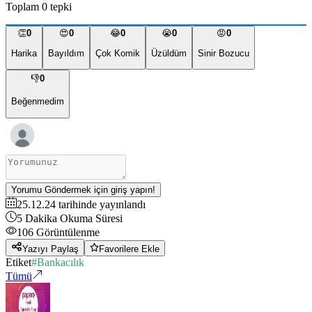
Toplam
0
tepki
👏
0
😍
0
😂
0
😭
0
😡
0
Harika
Bayıldım
Çok Komik
Üzüldüm
Sinir Bozucu
👎
0
Beğenmedim
Yorumu Göndermek için giriş yapın!
25.12.24
tarihinde yayınlandı
5
Dakika Okuma Süresi
106
Görüntülenme
Yazıyı Paylaş
Favorilere Ekle
Etiket
#
Bankacılık
Tümü