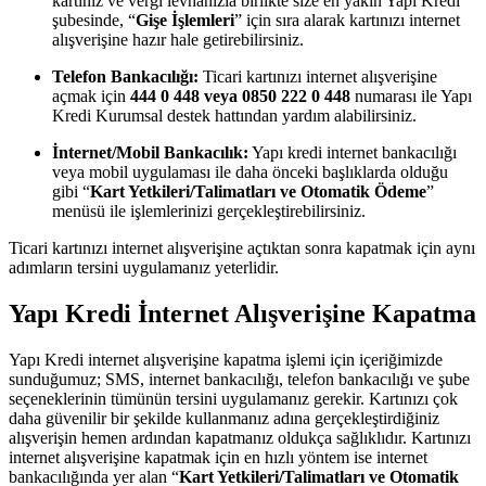
kartınız ve vergi levhanızla birlikte size en yakın Yapı Kredi
şubesinde, “
Gişe İşlemleri
” için sıra alarak kartınızı internet
alışverişine hazır hale getirebilirsiniz.
Telefon Bankacılığı:
Ticari kartınızı internet alışverişine
açmak için
444 0 448 veya 0850 222 0 448
numarası ile Yapı
Kredi Kurumsal destek hattından yardım alabilirsiniz.
İnternet/Mobil Bankacılık:
Yapı kredi internet bankacılığı
veya mobil uygulaması ile daha önceki başlıklarda olduğu
gibi “
Kart Yetkileri/Talimatları ve Otomatik Ödeme
”
menüsü ile işlemlerinizi gerçekleştirebilirsiniz.
Ticari kartınızı internet alışverişine açtıktan sonra kapatmak için aynı
adımların tersini uygulamanız yeterlidir.
Yapı Kredi İnternet Alışverişine Kapatma
Yapı Kredi internet alışverişine kapatma işlemi için içeriğimizde
sunduğumuz; SMS, internet bankacılığı, telefon bankacılığı ve şube
seçeneklerinin tümünün tersini uygulamanız gerekir. Kartınızı çok
daha güvenilir bir şekilde kullanmanız adına gerçekleştirdiğiniz
alışverişin hemen ardından kapatmanız oldukça sağlıklıdır. Kartınızı
internet alışverişine kapatmak için en hızlı yöntem ise internet
bankacılığında yer alan “
Kart Yetkileri/Talimatları ve Otomatik