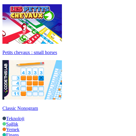
Petits chevaux : small horses
Classic Nonogram
Teknoloji
Sağlık
Yemek
Finans