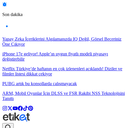
Son dakika
Yapay Zeka İçeriklerini Algılamanızda IQ Değil, Görsel Beceriniz
Öne Çıkıyor
iPhone 17e geliyor! Apple’ın uygun fiyatlı modeli piyasayı
değiştirebilir
Netflix Türkiye’de haftanın en çok izlenenleri açıklandı! Diziler ve
filmler listesi dikkat çekiyor
PUBG artık bu konsollarda çalışmayacak
ARM, Mobil Oyunlar İçin DLSS ve FSR Rakibi NSS Teknolojisini
Tanıttı