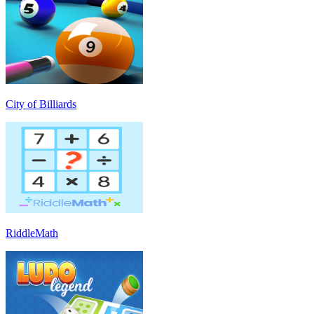
City of Billiards
RiddleMath