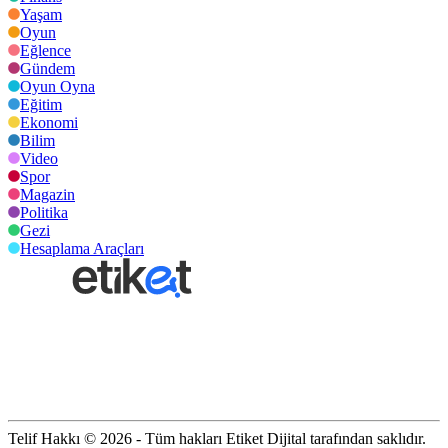
Yaşam
Oyun
Eğlence
Gündem
Oyun Oyna
Eğitim
Ekonomi
Bilim
Video
Spor
Magazin
Politika
Gezi
Hesaplama Araçları
Telif Hakkı © 2026 - Tüm hakları Etiket Dijital tarafından saklıdır.