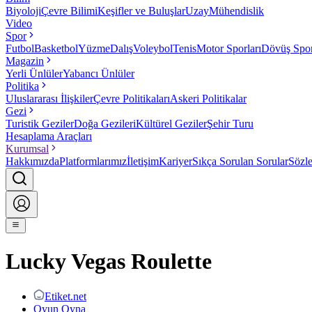
Biyoloji
Çevre Bilimi
Keşifler ve Buluşlar
Uzay
Mühendislik
Video
Spor
Futbol
Basketbol
Yüzme
Dalış
Voleybol
Tenis
Motor Sporları
Dövüş Spor
Magazin
Yerli Ünlüler
Yabancı Ünlüler
Politika
Uluslararası İlişkiler
Çevre Politikaları
Askeri Politikalar
Gezi
Turistik Geziler
Doğa Gezileri
Kültürel Geziler
Şehir Turu
Hesaplama Araçları
Kurumsal
Hakkımızda
Platformlarımız
İletişim
Kariyer
Sıkça Sorulan Sorular
Sözl
Lucky Vegas Roulette
Etiket.net
Oyun Oyna