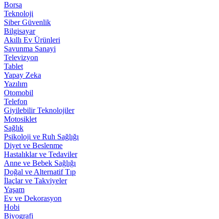
Borsa
Teknoloji
Siber Güvenlik
Bilgisayar
Akıllı Ev Ürünleri
Savunma Sanayi
Televizyon
Tablet
Yapay Zeka
Yazılım
Otomobil
Telefon
Giyilebilir Teknolojiler
Motosiklet
Sağlık
Psikoloji ve Ruh Sağlığı
Diyet ve Beslenme
Hastalıklar ve Tedaviler
Anne ve Bebek Sağlığı
Doğal ve Alternatif Tıp
İlaçlar ve Takviyeler
Yaşam
Ev ve Dekorasyon
Hobi
Biyografi