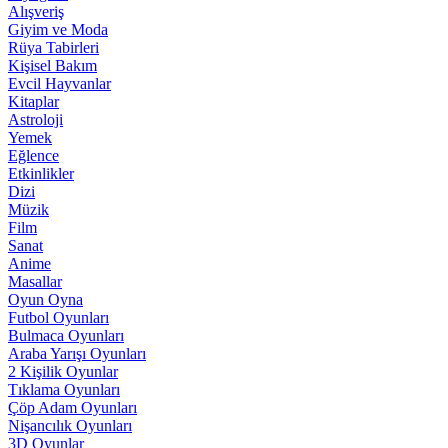
Alışveriş
Giyim ve Moda
Rüya Tabirleri
Kişisel Bakım
Evcil Hayvanlar
Kitaplar
Astroloji
Yemek
Eğlence
Etkinlikler
Dizi
Müzik
Film
Sanat
Anime
Masallar
Oyun Oyna
Futbol Oyunları
Bulmaca Oyunları
Araba Yarışı Oyunları
2 Kişilik Oyunlar
Tıklama Oyunları
Çöp Adam Oyunları
Nişancılık Oyunları
3D Oyunlar