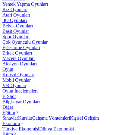
Yemek Yapma Oyunları
Kız Oyunları
Atari Oyunları
.IO Oyunları
Bebek Oyunları
Basit Oyunlar
Spor Oyunları
Çok Oyunculu Oyunlar
Eşleştirme Oyunları
Erkek Oyunları
Macera Oyunları
Aksiyon Oyunları
Oyun
Konsol Oyunları
Mobil Oyunlar
VR Oyunlar
Oyun İncelemeleri
E-Spor
Bilgisayar Oyunları
Diğer
Eğitim
Sınavlar
Kurslar
Çalışma Yöntemleri
Kişisel Gelişim
Ekonomi
Türkiye Ekonomisi
Dünya Ekonomisi
Bilim