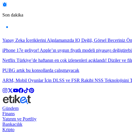
Son dakika
Yapay Zeka İçeriklerini Algılamanızda IQ Değil, Görsel Beceriniz Ö
iPhone 17e geliyor! Apple’ın uygun fiyatlı modeli piyasayı değiştirebil
Netflix Türkiye’de haftanın en çok izlenenleri açıklandı! Diziler ve fil
PUBG artık bu konsollarda çalışmayacak
ARM, Mobil Oyunlar İçin DLSS ve FSR Rakibi NSS Teknolojisini Ta
Gündem
Finans
Yatırım ve Portföy
Bankacılık
Kripto