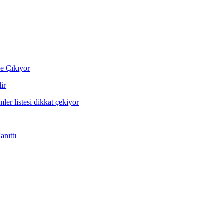
ne Çıkıyor
ir
mler listesi dikkat çekiyor
nıttı