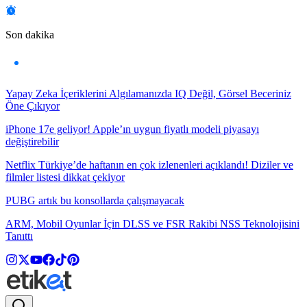
Son dakika
Yapay Zeka İçeriklerini Algılamanızda IQ Değil, Görsel Beceriniz
Öne Çıkıyor
iPhone 17e geliyor! Apple’ın uygun fiyatlı modeli piyasayı
değiştirebilir
Netflix Türkiye’de haftanın en çok izlenenleri açıklandı! Diziler ve
filmler listesi dikkat çekiyor
PUBG artık bu konsollarda çalışmayacak
ARM, Mobil Oyunlar İçin DLSS ve FSR Rakibi NSS Teknolojisini
Tanıttı