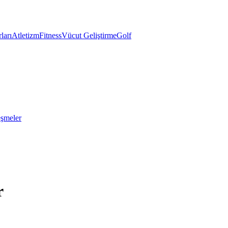
ları
Atletizm
Fitness
Vücut Geliştirme
Golf
eşmeler
r