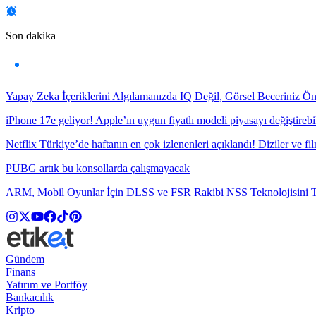
Son dakika
Yapay Zeka İçeriklerini Algılamanızda IQ Değil, Görsel Beceriniz Ö
iPhone 17e geliyor! Apple’ın uygun fiyatlı modeli piyasayı değiştirebil
Netflix Türkiye’de haftanın en çok izlenenleri açıklandı! Diziler ve fil
PUBG artık bu konsollarda çalışmayacak
ARM, Mobil Oyunlar İçin DLSS ve FSR Rakibi NSS Teknolojisini Ta
Gündem
Finans
Yatırım ve Portföy
Bankacılık
Kripto