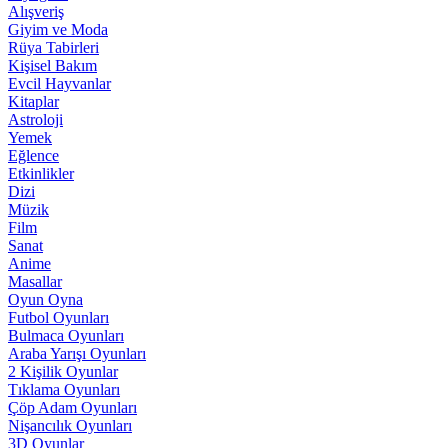
Alışveriş
Giyim ve Moda
Rüya Tabirleri
Kişisel Bakım
Evcil Hayvanlar
Kitaplar
Astroloji
Yemek
Eğlence
Etkinlikler
Dizi
Müzik
Film
Sanat
Anime
Masallar
Oyun Oyna
Futbol Oyunları
Bulmaca Oyunları
Araba Yarışı Oyunları
2 Kişilik Oyunlar
Tıklama Oyunları
Çöp Adam Oyunları
Nişancılık Oyunları
3D Oyunlar