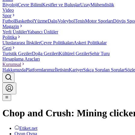
Biyoloji
Çevre Bilimi
Keşifler ve Buluşlar
Uzay
Mühendislik
Video
Spor
Futbol
Basketbol
Yüzme
Dalış
Voleybol
Tenis
Motor Sporları
Dövüş Spor
Magazin
Yerli Ünlüler
Yabancı Ünlüler
Politika
Uluslararası İlişkiler
Çevre Politikaları
Askeri Politikalar
Gezi
Turistik Geziler
Doğa Gezileri
Kültürel Geziler
Şehir Turu
Hesaplama Araçları
Kurumsal
Hakkımızda
Platformlarımız
İletişim
Kariyer
Sıkça Sorulan Sorular
Sözl
Chop and Crush: Mining clicke
Etiket.net
Oyun Oyna