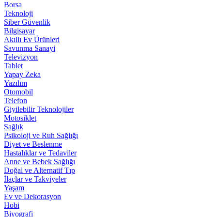
Borsa
Teknoloji
Siber Güvenlik
Bilgisayar
Akıllı Ev Ürünleri
Savunma Sanayi
Televizyon
Tablet
Yapay Zeka
Yazılım
Otomobil
Telefon
Giyilebilir Teknolojiler
Motosiklet
Sağlık
Psikoloji ve Ruh Sağlığı
Diyet ve Beslenme
Hastalıklar ve Tedaviler
Anne ve Bebek Sağlığı
Doğal ve Alternatif Tıp
İlaçlar ve Takviyeler
Yaşam
Ev ve Dekorasyon
Hobi
Biyografi