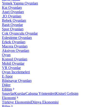
Yemek Yapma Oyunları
Kız Oyunları
Atari Oyunları
.IO Oyunları
Bebek Oyunları
Basit Oyunlar
Spor Oyunları
Çok Oyunculu Oyunlar
Eşleştirme Oyunları
Erkek Oyunları
Macera Oyunları
Aksiyon Oyunları
Oyun
Konsol Oyunları
Mobil Oyunlar
VR Oyunlar
Oyun İncelemeleri
E-Spor
Bilgisayar Oyunları
Diğer
Eğitim
Sınavlar
Kurslar
Çalışma Yöntemleri
Kişisel Gelişim
Ekonomi
Türkiye Ekonomisi
Dünya Ekonomisi
Bilim