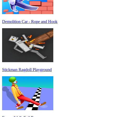
Demolition Car - Rope and Hook
Stickman Ragdoll Playground