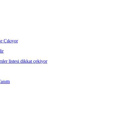
ne Çıkıyor
ir
mler listesi dikkat çekiyor
nıttı