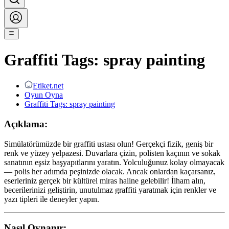
Graffiti Tags: spray painting
Etiket.net
Oyun Oyna
Graffiti Tags: spray painting
Açıklama:
Simülatörümüzde bir graffiti ustası olun! Gerçekçi fizik, geniş bir
renk ve yüzey yelpazesi. Duvarlara çizin, polisten kaçının ve sokak
sanatının eşsiz başyapıtlarını yaratın. Yolculuğunuz kolay olmayacak
— polis her adımda peşinizde olacak. Ancak onlardan kaçarsanız,
eserleriniz gerçek bir kültürel miras haline gelebilir! İlham alın,
becerilerinizi geliştirin, unutulmaz graffiti yaratmak için renkler ve
yazı tipleri ile deneyler yapın.
Nasıl Oynanır: