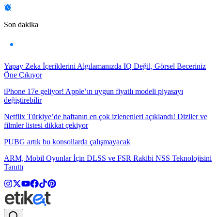
Son dakika
Yapay Zeka İçeriklerini Algılamanızda IQ Değil, Görsel Beceriniz
Öne Çıkıyor
iPhone 17e geliyor! Apple’ın uygun fiyatlı modeli piyasayı
değiştirebilir
Netflix Türkiye’de haftanın en çok izlenenleri açıklandı! Diziler ve
filmler listesi dikkat çekiyor
PUBG artık bu konsollarda çalışmayacak
ARM, Mobil Oyunlar İçin DLSS ve FSR Rakibi NSS Teknolojisini
Tanıttı