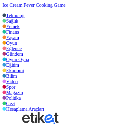
Ice Cream Fever Cooking Game
Teknoloji
Sağlık
Yemek
Finans
Yaşam
Oyun
Eğlence
Gündem
Oyun Oyna
Eğitim
Ekonomi
Bilim
Video
Spor
Magazin
Politika
Gezi
Hesaplama Araçları