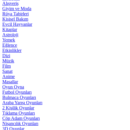
Alışveriş
Giyim ve Moda
Rüya Tabirleri
Kişisel Bakım
Evcil Hayvanlar
Kitaplar
Astroloji
Yemek
Eğlence
Etkinlikler
Dizi
Müzik
Film
Sanat
Anime
Masallar
Oyun Oyna
Futbol Oyunları
Bulmaca Oyunları
Araba Yarışı Oyunları
2 Kişilik Oyunlar
Tıklama Oyunları
Çöp Adam Oyunları
Nişancılık Oyunları
3D Oyunlar