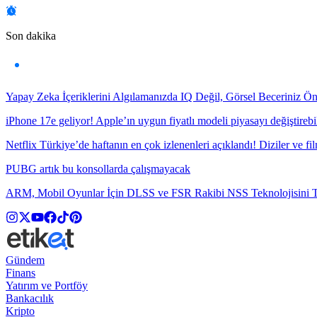
Son dakika
Yapay Zeka İçeriklerini Algılamanızda IQ Değil, Görsel Beceriniz Ö
iPhone 17e geliyor! Apple’ın uygun fiyatlı modeli piyasayı değiştirebil
Netflix Türkiye’de haftanın en çok izlenenleri açıklandı! Diziler ve fil
PUBG artık bu konsollarda çalışmayacak
ARM, Mobil Oyunlar İçin DLSS ve FSR Rakibi NSS Teknolojisini Ta
Gündem
Finans
Yatırım ve Portföy
Bankacılık
Kripto