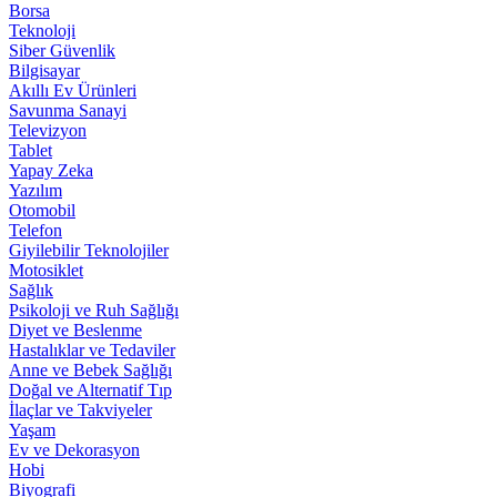
Borsa
Teknoloji
Siber Güvenlik
Bilgisayar
Akıllı Ev Ürünleri
Savunma Sanayi
Televizyon
Tablet
Yapay Zeka
Yazılım
Otomobil
Telefon
Giyilebilir Teknolojiler
Motosiklet
Sağlık
Psikoloji ve Ruh Sağlığı
Diyet ve Beslenme
Hastalıklar ve Tedaviler
Anne ve Bebek Sağlığı
Doğal ve Alternatif Tıp
İlaçlar ve Takviyeler
Yaşam
Ev ve Dekorasyon
Hobi
Biyografi