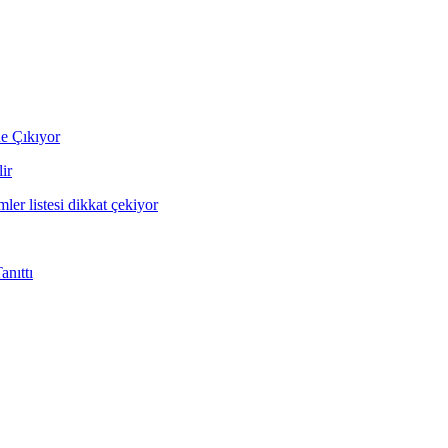
ne Çıkıyor
ir
mler listesi dikkat çekiyor
nıttı