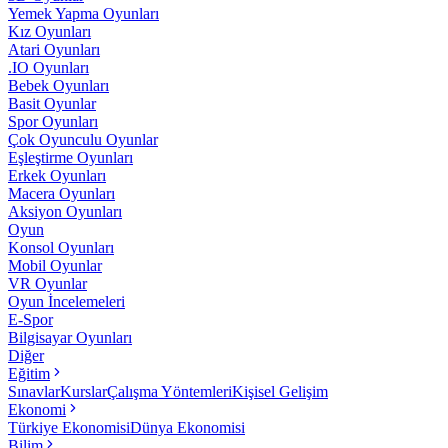
Yemek Yapma Oyunları
Kız Oyunları
Atari Oyunları
.IO Oyunları
Bebek Oyunları
Basit Oyunlar
Spor Oyunları
Çok Oyunculu Oyunlar
Eşleştirme Oyunları
Erkek Oyunları
Macera Oyunları
Aksiyon Oyunları
Oyun
Konsol Oyunları
Mobil Oyunlar
VR Oyunlar
Oyun İncelemeleri
E-Spor
Bilgisayar Oyunları
Diğer
Eğitim
Sınavlar
Kurslar
Çalışma Yöntemleri
Kişisel Gelişim
Ekonomi
Türkiye Ekonomisi
Dünya Ekonomisi
Bilim