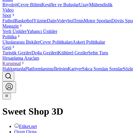
Biyoloji
Çevre Bilimi
Keşifler ve Buluşlar
Uzay
Mühendislik
Video
Spor
Futbol
Basketbol
Yüzme
Dalış
Voleybol
Tenis
Motor Sporları
Dövüş Spor
Magazin
Yerli Ünlüler
Yabancı Ünlüler
Politika
Uluslararası İlişkiler
Çevre Politikaları
Askeri Politikalar
Gezi
Turistik Geziler
Doğa Gezileri
Kültürel Geziler
Şehir Turu
Hesaplama Araçları
Kurumsal
Hakkımızda
Platformlarımız
İletişim
Kariyer
Sıkça Sorulan Sorular
Sözl
Sweet Shop 3D
Etiket.net
Oyun Oyna