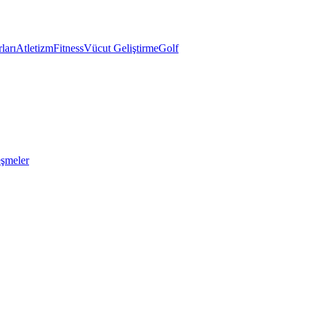
ları
Atletizm
Fitness
Vücut Geliştirme
Golf
eşmeler