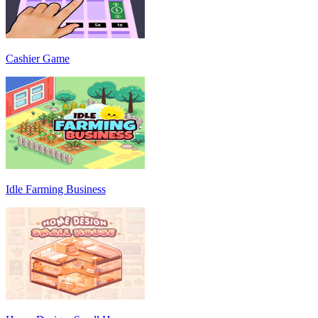
Cashier Game
Idle Farming Business