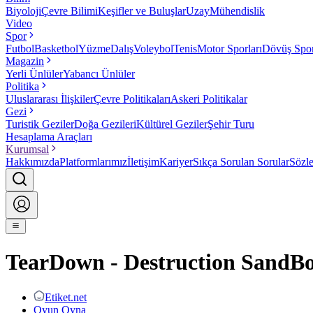
Biyoloji
Çevre Bilimi
Keşifler ve Buluşlar
Uzay
Mühendislik
Video
Spor
Futbol
Basketbol
Yüzme
Dalış
Voleybol
Tenis
Motor Sporları
Dövüş Spor
Magazin
Yerli Ünlüler
Yabancı Ünlüler
Politika
Uluslararası İlişkiler
Çevre Politikaları
Askeri Politikalar
Gezi
Turistik Geziler
Doğa Gezileri
Kültürel Geziler
Şehir Turu
Hesaplama Araçları
Kurumsal
Hakkımızda
Platformlarımız
İletişim
Kariyer
Sıkça Sorulan Sorular
Sözl
TearDown - Destruction SandB
Etiket.net
Oyun Oyna