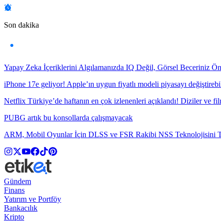
Son dakika
Yapay Zeka İçeriklerini Algılamanızda IQ Değil, Görsel Beceriniz Ö
iPhone 17e geliyor! Apple’ın uygun fiyatlı modeli piyasayı değiştirebil
Netflix Türkiye’de haftanın en çok izlenenleri açıklandı! Diziler ve fil
PUBG artık bu konsollarda çalışmayacak
ARM, Mobil Oyunlar İçin DLSS ve FSR Rakibi NSS Teknolojisini Ta
Gündem
Finans
Yatırım ve Portföy
Bankacılık
Kripto