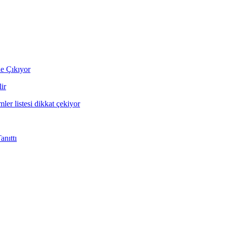
ne Çıkıyor
ir
mler listesi dikkat çekiyor
nıttı