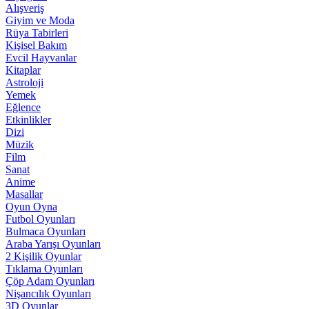
Alışveriş
Giyim ve Moda
Rüya Tabirleri
Kişisel Bakım
Evcil Hayvanlar
Kitaplar
Astroloji
Yemek
Eğlence
Etkinlikler
Dizi
Müzik
Film
Sanat
Anime
Masallar
Oyun Oyna
Futbol Oyunları
Bulmaca Oyunları
Araba Yarışı Oyunları
2 Kişilik Oyunlar
Tıklama Oyunları
Çöp Adam Oyunları
Nişancılık Oyunları
3D Oyunlar