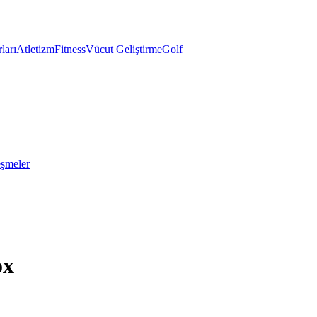
ları
Atletizm
Fitness
Vücut Geliştirme
Golf
eşmeler
ox