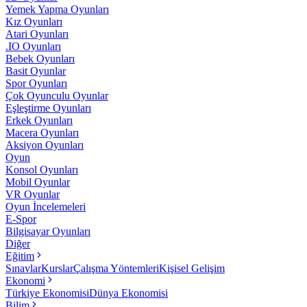
Yemek Yapma Oyunları
Kız Oyunları
Atari Oyunları
.IO Oyunları
Bebek Oyunları
Basit Oyunlar
Spor Oyunları
Çok Oyunculu Oyunlar
Eşleştirme Oyunları
Erkek Oyunları
Macera Oyunları
Aksiyon Oyunları
Oyun
Konsol Oyunları
Mobil Oyunlar
VR Oyunlar
Oyun İncelemeleri
E-Spor
Bilgisayar Oyunları
Diğer
Eğitim
Sınavlar
Kurslar
Çalışma Yöntemleri
Kişisel Gelişim
Ekonomi
Türkiye Ekonomisi
Dünya Ekonomisi
Bilim