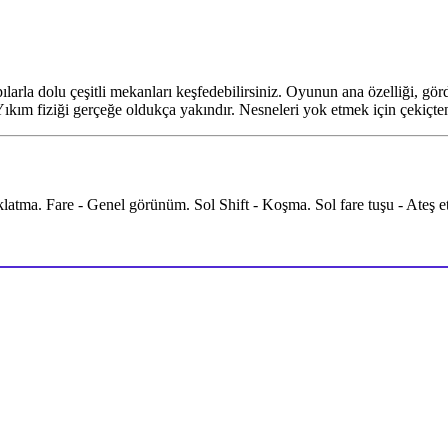
arla dolu çeşitli mekanları keşfedebilirsiniz. Oyunun ana özelliği, gör
ıkım fiziği gerçeğe oldukça yakındır. Nesneleri yok etmek için çekiçten 
tma. Fare - Genel görünüm. Sol Shift - Koşma. Sol fare tuşu - Ateş etm