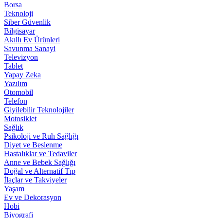
Borsa
Teknoloji
Siber Güvenlik
Bilgisayar
Akıllı Ev Ürünleri
Savunma Sanayi
Televizyon
Tablet
Yapay Zeka
Yazılım
Otomobil
Telefon
Giyilebilir Teknolojiler
Motosiklet
Sağlık
Psikoloji ve Ruh Sağlığı
Diyet ve Beslenme
Hastalıklar ve Tedaviler
Anne ve Bebek Sağlığı
Doğal ve Alternatif Tıp
İlaçlar ve Takviyeler
Yaşam
Ev ve Dekorasyon
Hobi
Biyografi