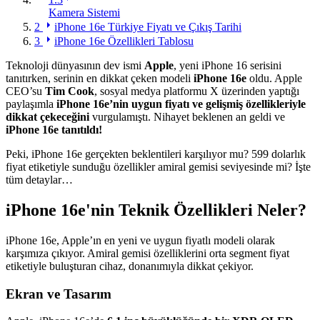
Kamera Sistemi
2
iPhone 16e Türkiye Fiyatı ve Çıkış Tarihi
3
iPhone 16e Özellikleri Tablosu
Teknoloji dünyasının dev ismi
Apple
, yeni iPhone 16 serisini
tanıtırken, serinin en dikkat çeken modeli
iPhone 16e
oldu. Apple
CEO’su
Tim Cook
, sosyal medya platformu X üzerinden yaptığı
paylaşımla
iPhone 16e’nin uygun fiyatı ve gelişmiş özellikleriyle
dikkat çekeceğini
vurgulamıştı. Nihayet beklenen an geldi ve
iPhone 16e tanıtıldı!
Peki, iPhone 16e gerçekten beklentileri karşılıyor mu? 599 dolarlık
fiyat etiketiyle sunduğu özellikler amiral gemisi seviyesinde mi? İşte
tüm detaylar…
iPhone 16e'nin Teknik Özellikleri Neler?
iPhone 16e, Apple’ın en yeni ve uygun fiyatlı modeli olarak
karşımıza çıkıyor. Amiral gemisi özelliklerini orta segment fiyat
etiketiyle buluşturan cihaz, donanımıyla dikkat çekiyor.
Ekran ve Tasarım