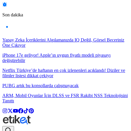
Son dakika
Yapay Zeka İçeriklerini Algılamanızda IQ Değil, Görsel Beceriniz
Öne Çıkıyor
iPhone 17e geliyor! Apple’ın uygun fiyatlı modeli piyasayı
değiştirebilir
Netflix Türkiye’de haftanın en çok izlenenleri açıklandı! Diziler ve
filmler listesi dikkat çekiyor
PUBG artık bu konsollarda çalışmayacak
ARM, Mobil Oyunlar İçin DLSS ve FSR Rakibi NSS Teknolojisini
Tanıttı