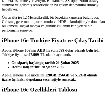
kamera sistemine yer veriyor. Bu kamera, 2X optik zoom desteği
sunuyor ve gelişmiş sensörlerle en iyi çekim deneyimini sunmayı
hedefliyor.
Ön tarafta ise 12 Megapiksellik bir özçekim kamerası bulunuyor.
Gelişmiş gece modu, portre modu ve HDR teknolojileriyle donatılan
bu kamera, sosyal medya ve günlük kullanım için yeterli bir
performans sunuyor.
iPhone 16e Türkiye Fiyatı ve Çıkış Tarihi
Apple, iPhone 16e’nin
ABD fiyatını 599 dolar olarak belirledi
.
Türkiye fiyatı ise
47.999 TL
olarak açıklandı.
Ön sipariş başlangıç tarihi: 21 Şubat 2025
Resmi satış tarihi: 28 Şubat 2025
Apple, iPhone 16e modelini
128GB, 256GB ve 512GB olmak
üzere üç farklı depolama seçeneğiyle sunacak
.
iPhone 16e Özellikleri Tablosu