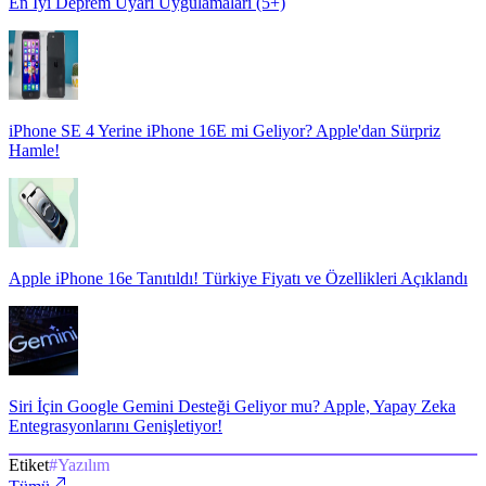
En İyi Deprem Uyarı Uygulamaları (5+)
iPhone SE 4 Yerine iPhone 16E mi Geliyor? Apple'dan Sürpriz
Hamle!
Apple iPhone 16e Tanıtıldı! Türkiye Fiyatı ve Özellikleri Açıklandı
Siri İçin Google Gemini Desteği Geliyor mu? Apple, Yapay Zeka
Entegrasyonlarını Genişletiyor!
Etiket
#
Yazılım