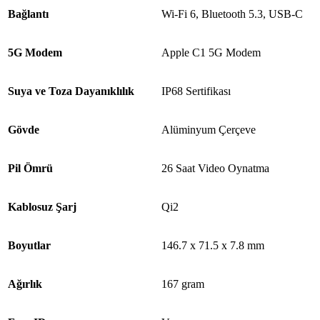
Bağlantı
Wi-Fi 6, Bluetooth 5.3, USB-C
5G Modem
Apple C1 5G Modem
Suya ve Toza Dayanıklılık
IP68 Sertifikası
Gövde
Alüminyum Çerçeve
Pil Ömrü
26 Saat Video Oynatma
Kablosuz Şarj
Qi2
Boyutlar
146.7 x 71.5 x 7.8 mm
Ağırlık
167 gram