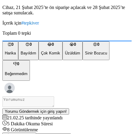
Cihaz, 21 Şubat 2025’te ön siparişe açılacak ve 28 Şubat 2025’te 
satışa sunulacak.
İçerik için
#
tepkiver
Toplam
0
tepki
👏
0
😍
0
😂
0
😭
0
😡
0
Harika
Bayıldım
Çok Komik
Üzüldüm
Sinir Bozucu
👎
0
Beğenmedim
Yorumu Göndermek için giriş yapın!
21.02.25
tarihinde yayınlandı
5
Dakika Okuma Süresi
8
Görüntülenme