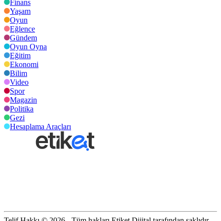
Finans
Yaşam
Oyun
Eğlence
Gündem
Oyun Oyna
Eğitim
Ekonomi
Bilim
Video
Spor
Magazin
Politika
Gezi
Hesaplama Araçları
Telif Hakkı © 2026 - Tüm hakları Etiket Dijital tarafından saklıdır.