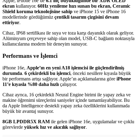
Apple, iPhone 16e’de
6.1 inç büyüklüğünde bir XDR OLED
ekran
kullanıyor.
60Hz yenileme hızı sunan bu ekran, Ceramic
Shield koruma teknolojisine sahip
ve iPhone 15 ve iPhone 16
modellerinde gördüğümüz
çentikli tasarım çizgisini devam
ettiriyor
.
Cihaz, IP68 sertifikası ile suya ve toza karşı dayanıklı olarak geliyor.
Alüminyum çerçeveye sahip olan model, USB-C bağlantı noktasıyla
kullanıcılarına modern bir deneyim sunuyor.
Performans ve İşlemci
iPhone 16e,
Apple’ın en yeni A18 işlemcisi ile güçlendirilmiş
durumda
.
6 çekirdekli bu işlemci
, önceki nesillere kıyasla büyük
bir performans artışı sağlıyor. Apple’ın açıklamalarına göre
iPhone
11’e kıyasla %80 daha hızlı
çalışıyor.
Cihaz ayrıca, 16 çekirdekli Neural Engine birimi ile yapay zeka ve
makine öğrenimi süreçlerini saniyeler içinde tamamlayabiliyor. Bu
da Apple Intelligence destekli yapay zeka özelliklerini kullanmada
büyük bir avantaj sunuyor.
8GB LPDDR5X RAM
ile gelen iPhone 16e, uygulamalar ve çoklu
görevlerde
yüksek hız ve akıcılık sağlıyor
.