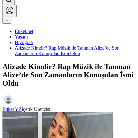
Etiket.net
Yaşam
Biyografi
Alizade Kimdir? Rap Müzik ile Tanınan Alize’de Son
Zamanların Konuşulan İsmi Oldu
Alizade Kimdir? Rap Müzik ile Tanınan
Alize’de Son Zamanların Konuşulan İsmi
Oldu
Etiket YZ
İçerik Üreticisi