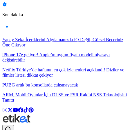
Son dakika
Yapay Zeka İçeriklerini Algılamanızda IQ Değil, Görsel Beceriniz
Öne Çıkıyor
iPhone 17e geliyor! Apple’ın uygun fiyatlı modeli piyasayı
değiştirebilir
Netflix Türkiye’de haftanın en çok izlenenleri açıklandı! Diziler ve
filmler listesi dikkat çekiyor
PUBG artık bu konsollarda çalışmayacak
ARM, Mobil Oyunlar İçin DLSS ve FSR Rakibi NSS Teknolojisini
Tanıttı