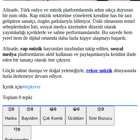
Alizade, Türk radyo ve müzik platformlarında adını sıkça duyuran
bir isim oldu. Rap müzik sektörüne yönelerek kendine has bir tarz
geliştiren sanatçı, özgün şarkılarıyla biliniyor. Ünlü olmasının temel
sebeplerinden biri, sosyal medya üzerinden düzenli olarak
yayımladığı
içeriklerle ve sahne performanslarıdır. Bu sayede hem
yerel hem de dijital ortamda daha fazla kişiye ulaşmayı başardı.
Alizade,
rap müzik
hayranları tarafından takip edilen,
sosyal
medya
platformlarını aktif kullanan ve paylaşımlarıyla kendini ifade
eden bir sanatçı olarak öne çıkıyor.
Güçlü sahne duruşu ve doğal yeteneğiyle,
rekor müzik
dünyasında
hızla ilerlemeye devam ediyor.
İçerik için
#
tepkiver
Toplam
0
tepki
👏
0
😍
0
😂
0
😭
0
😡
0
Harika
Bayıldım
Çok Komik
Üzüldüm
Sinir Bozucu
👎
0
Beğenmedim