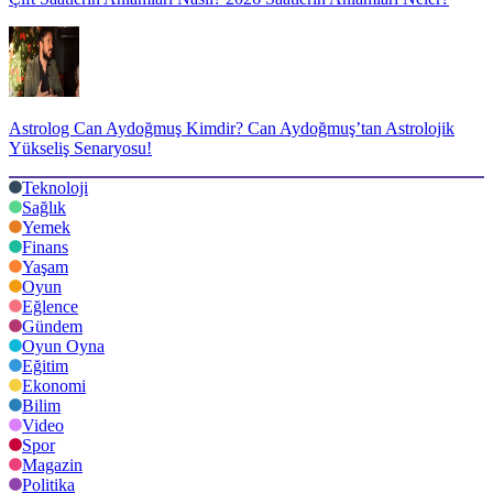
Astrolog Can Aydoğmuş Kimdir? Can Aydoğmuş’tan Astrolojik
Yükseliş Senaryosu!
Teknoloji
Sağlık
Yemek
Finans
Yaşam
Oyun
Eğlence
Gündem
Oyun Oyna
Eğitim
Ekonomi
Bilim
Video
Spor
Magazin
Politika