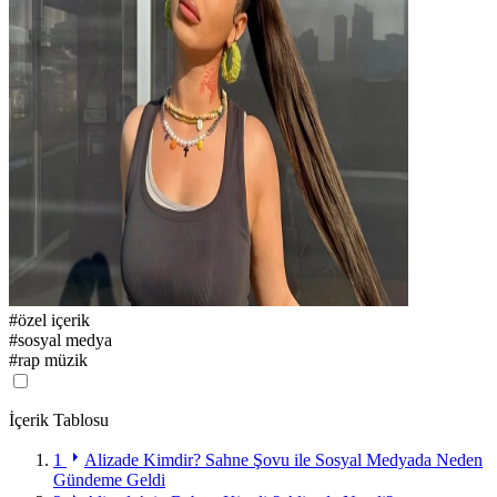
#
özel içerik
#
sosyal medya
#
rap müzik
İçerik Tablosu
1
Alizade Kimdir? Sahne Şovu ile Sosyal Medyada Neden
Gündeme Geldi