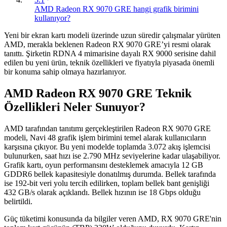
AMD Radeon RX 9070 GRE hangi grafik birimini
kullanıyor?
Yeni bir ekran kartı modeli üzerinde uzun süredir çalışmalar yürüten
AMD, merakla beklenen Radeon RX 9070 GRE’yi resmi olarak
tanıttı. Şirketin RDNA 4 mimarisine dayalı RX 9000 serisine dahil
edilen bu yeni ürün, teknik özellikleri ve fiyatıyla piyasada önemli
bir konuma sahip olmaya hazırlanıyor.
AMD Radeon RX 9070 GRE Teknik
Özellikleri Neler Sunuyor?
AMD tarafından tanıtımı gerçekleştirilen Radeon RX 9070 GRE
modeli, Navi 48 grafik işlem birimini temel alarak kullanıcıların
karşısına çıkıyor. Bu yeni modelde toplamda 3.072 akış işlemcisi
bulunurken, saat hızı ise 2.790 MHz seviyelerine kadar ulaşabiliyor.
Grafik kartı, oyun performansını desteklemek amacıyla 12 GB
GDDR6 bellek kapasitesiyle donatılmış durumda. Bellek tarafında
ise 192-bit veri yolu tercih edilirken, toplam bellek bant genişliği
432 GB/s olarak açıklandı. Bellek hızının ise 18 Gbps olduğu
belirtildi.
Güç tüketimi konusunda da bilgiler veren AMD, RX 9070 GRE'nin