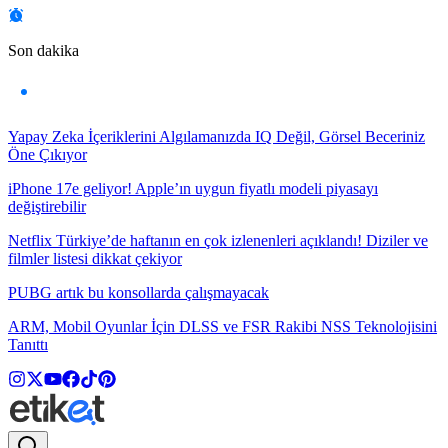
Son dakika
Yapay Zeka İçeriklerini Algılamanızda IQ Değil, Görsel Beceriniz
Öne Çıkıyor
iPhone 17e geliyor! Apple’ın uygun fiyatlı modeli piyasayı
değiştirebilir
Netflix Türkiye’de haftanın en çok izlenenleri açıklandı! Diziler ve
filmler listesi dikkat çekiyor
PUBG artık bu konsollarda çalışmayacak
ARM, Mobil Oyunlar İçin DLSS ve FSR Rakibi NSS Teknolojisini
Tanıttı