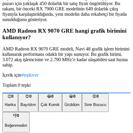
pazarı için yaklaşık 450 dolarlık bir satış fiyatı öngörülüyor. Bu
rakam, bir önceki RX 7900 GRE modelinin 649 dolarlık çıkış
fiyatıyla karşılaştırıldığında, yeni modelin daha rekabetçi bir fiyatla
sunulduğunu gösteriyor.
AMD Radeon RX 9070 GRE hangi grafik birimini
kullanıyor?
AMD Radeon RX 9070 GRE modeli, Navi 48 grafik işlem birimini
kullanarak performans odaklı bir yapı sunuyor. Bu grafik birimi,
3.072 akış işlemcisine ve 2.790 MHz’e kadar ulaşabilen saat hızına
sahip.
İçerik için
#
tepkiver
Toplam
0
tepki
👏
0
😍
0
😂
0
😭
0
😡
0
Harika
Bayıldım
Çok Komik
Üzüldüm
Sinir Bozucu
👎
0
Beğenmedim