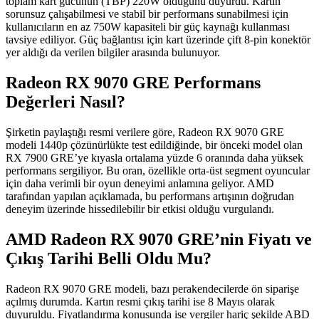
toplam kart gücünün (TBP) 220W olduğunu duyurdu. Kartın
sorunsuz çalışabilmesi ve stabil bir performans sunabilmesi için
kullanıcıların en az 750W kapasiteli bir güç kaynağı kullanması
tavsiye ediliyor. Güç bağlantısı için kart üzerinde çift 8-pin konektör
yer aldığı da verilen bilgiler arasında bulunuyor.
Radeon RX 9070 GRE Performans
Değerleri Nasıl?
Şirketin paylaştığı resmi verilere göre, Radeon RX 9070 GRE
modeli 1440p çözünürlükte test edildiğinde, bir önceki model olan
RX 7900 GRE’ye kıyasla ortalama yüzde 6 oranında daha yüksek
performans sergiliyor. Bu oran, özellikle orta-üst segment oyuncular
için daha verimli bir oyun deneyimi anlamına geliyor. AMD
tarafından yapılan açıklamada, bu performans artışının doğrudan
deneyim üzerinde hissedilebilir bir etkisi olduğu vurgulandı.
AMD Radeon RX 9070 GRE’nin Fiyatı ve
Çıkış Tarihi Belli Oldu Mu?
Radeon RX 9070 GRE modeli, bazı perakendecilerde ön siparişe
açılmış durumda. Kartın resmi çıkış tarihi ise 8 Mayıs olarak
duyuruldu. Fiyatlandırma konusunda ise vergiler hariç şekilde ABD