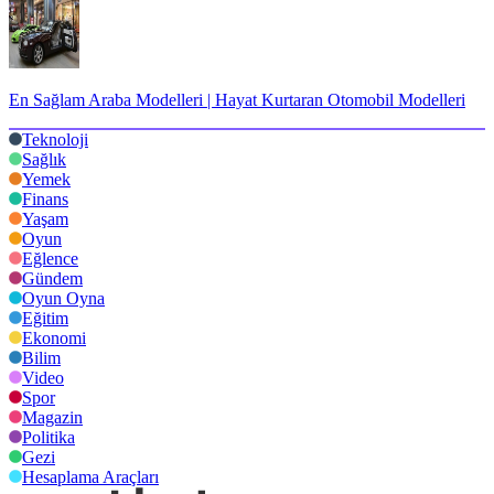
En Sağlam Araba Modelleri | Hayat Kurtaran Otomobil Modelleri
Teknoloji
Sağlık
Yemek
Finans
Yaşam
Oyun
Eğlence
Gündem
Oyun Oyna
Eğitim
Ekonomi
Bilim
Video
Spor
Magazin
Politika
Gezi
Hesaplama Araçları