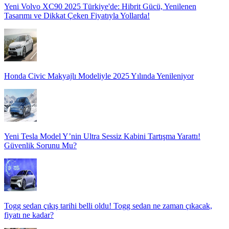
Yeni Volvo XC90 2025 Türkiye'de: Hibrit Gücü, Yenilenen
Tasarımı ve Dikkat Çeken Fiyatıyla Yollarda!
Honda Civic Makyajlı Modeliyle 2025 Yılında Yenileniyor
Yeni Tesla Model Y’nin Ultra Sessiz Kabini Tartışma Yarattı!
Güvenlik Sorunu Mu?
Togg sedan çıkış tarihi belli oldu! Togg sedan ne zaman çıkacak,
fiyatı ne kadar?