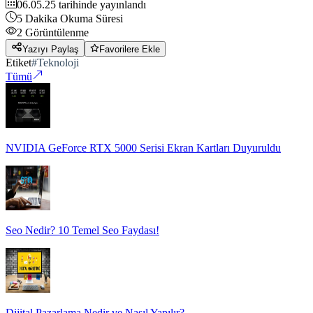
06.05.25
tarihinde yayınlandı
5
Dakika Okuma Süresi
2
Görüntülenme
Yazıyı Paylaş
Favorilere Ekle
Etiket
#
Teknoloji
Tümü
NVIDIA GeForce RTX 5000 Serisi Ekran Kartları Duyuruldu
Seo Nedir? 10 Temel Seo Faydası!
Dijital Pazarlama Nedir ve Nasıl Yapılır?