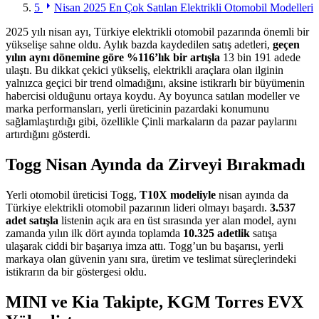
5
Nisan 2025 En Çok Satılan Elektrikli Otomobil Modelleri
2025 yılı nisan ayı, Türkiye elektrikli otomobil pazarında önemli bir
yükselişe sahne oldu. Aylık bazda kaydedilen satış adetleri,
geçen
yılın aynı dönemine göre %116’lık bir artışla
13 bin 191 adede
ulaştı. Bu dikkat çekici yükseliş, elektrikli araçlara olan ilginin
yalnızca geçici bir trend olmadığını, aksine istikrarlı bir büyümenin
habercisi olduğunu ortaya koydu. Ay boyunca satılan modeller ve
marka performansları, yerli üreticinin pazardaki konumunu
sağlamlaştırdığı gibi, özellikle Çinli markaların da pazar paylarını
artırdığını gösterdi.
Togg Nisan Ayında da Zirveyi Bırakmadı
Yerli otomobil üreticisi Togg,
T10X modeliyle
nisan ayında da
Türkiye elektrikli otomobil pazarının lideri olmayı başardı.
3.537
adet satışla
listenin açık ara en üst sırasında yer alan model, aynı
zamanda yılın ilk dört ayında toplamda
10.325 adetlik
satışa
ulaşarak ciddi bir başarıya imza attı. Togg’un bu başarısı, yerli
markaya olan güvenin yanı sıra, üretim ve teslimat süreçlerindeki
istikrarın da bir göstergesi oldu.
MINI ve Kia Takipte, KGM Torres EVX