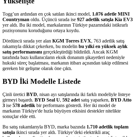
Yükselişte
Togg’un ardından en çok satılan ikinci model,
1.076 adetle MINI
Countryman
oldu. Üçüncü sırada ise
927 adetlik satışla Kia EV3
yer aldı. Bu iki model, markalarının Türkiye pazarındaki istikrarlı
pozisyonunu koruduğunu ortaya koydu.
Dördüncü sırada yer alan
KGM Torres EVX
, 763 adetlik satış
rakamıyla dikkat çekerken, bu modelin
bu yılki en yüksek aylık
satış performansını
gerçekleştirdiği bildirildi. Ancak KGM
tarafında bazı kullanıcıların eksik donanım şikayetleri nedeniyle
hukuki süreç başlatması, markanın itibarı açısından takip edilmesi
gereken bir gelişme olarak öne çıktı.
BYD İki Modelle Listede
Çinli üretici
BYD
, nisan ayı satışlarında iki farklı modeliyle listeye
girmeyi başardı.
BYD Seal U
,
592 adet
satış yaparken,
BYD Atto
3
ise
578 adetlik
bir performans gösterdi. Her iki model de
markanın Türkiye'de hızla büyüyen etkisini destekler nitelikte
sonuçlar elde etti.
Bu satış rakamlarıyla BYD, marka bazında
1.710 adetlik toplam
satışla
ikinci sırada yer aldı. Türkiye’deki elektrikli araç