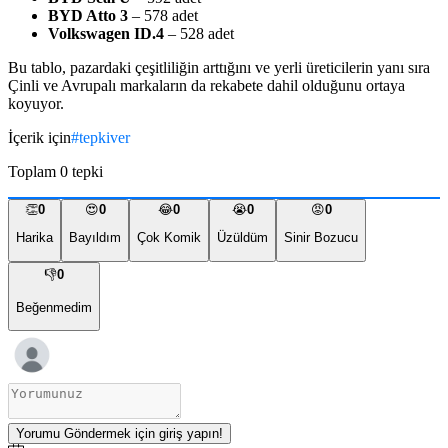
BYD Atto 3
– 578 adet
Volkswagen ID.4
– 528 adet
Bu tablo, pazardaki çeşitliliğin arttığını ve yerli üreticilerin yanı sıra
Çinli ve Avrupalı markaların da rekabete dahil olduğunu ortaya
koyuyor.
İçerik için
#
tepkiver
Toplam
0
tepki
👏
0
😍
0
😂
0
😭
0
😡
0
Harika
Bayıldım
Çok Komik
Üzüldüm
Sinir Bozucu
👎
0
Beğenmedim
Yorumu Göndermek için giriş yapın!