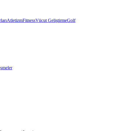
ları
Atletizm
Fitness
Vücut Geliştirme
Golf
eşmeler