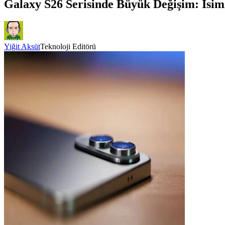
Galaxy S26 Serisinde Büyük Değişim: İsim
Yiğit Aksüt
Teknoloji Editörü