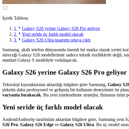
İçerik Tablosu
1
Galaxy S26 yerine Galaxy S26 Pro geliyor
2
Yeni seride üç farklı model olacak
3
Galaxy S26 Ultra tasarımı ortaya çıktı
Samsung, akıllı telefon dünyasında önemli bir marka olarak yerini koru
süreceği Galaxy S26 modellerinde sadece teknik özelliklerle değil, isi
standart Galaxy S modeliyle vedalaşacak.
Galaxy S26 yerine Galaxy S26 Pro geliyor
Teknoloji kaynaklarının aktardığı bilgilere göre Samsung,
Galaxy S26
şirketin daha profesyonel ve gelişmiş bir kullanım deneyimini ön plan
varyanta bırakacak
. Bu yeni isimlendirme stratejisi, firmanın ürün 
Yeni seride üç farklı model olacak
AndroidAuthority tarafından aktarılan bilgilere göre, Samsung yeni S
S26 Pro
,
Galaxy S26 Edge
ve
Galaxy S26 Ultra
. Bu üç model sıra