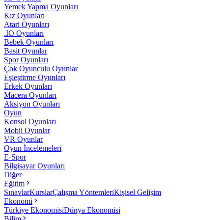
Yemek Yapma Oyunları
Kız Oyunları
Atari Oyunları
.IO Oyunları
Bebek Oyunları
Basit Oyunlar
Spor Oyunları
Çok Oyunculu Oyunlar
Eşleştirme Oyunları
Erkek Oyunları
Macera Oyunları
Aksiyon Oyunları
Oyun
Konsol Oyunları
Mobil Oyunlar
VR Oyunlar
Oyun İncelemeleri
E-Spor
Bilgisayar Oyunları
Diğer
Eğitim
Sınavlar
Kurslar
Çalışma Yöntemleri
Kişisel Gelişim
Ekonomi
Türkiye Ekonomisi
Dünya Ekonomisi
Bilim