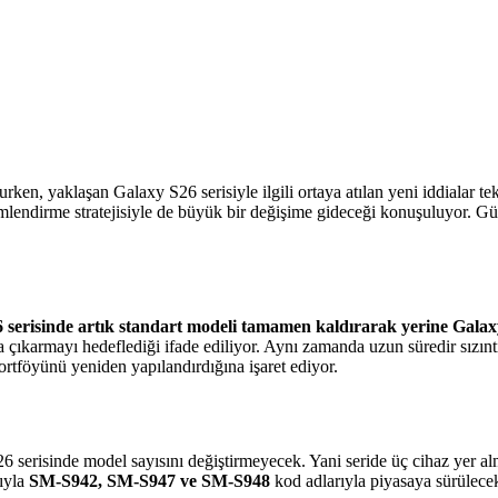
rken, yaklaşan Galaxy S26 serisiyle ilgili ortaya atılan yeni iddialar t
mlendirme stratejisiyle de büyük bir değişime gideceği konuşuluyor. Güv
 serisinde artık standart modeli tamamen kaldırarak yerine Gala
a çıkarmayı hedeflediği ifade ediliyor. Aynı zamanda uzun süredir sızın
portföyünü yeniden yapılandırdığına işaret ediyor.
26 serisinde model sayısını değiştirmeyecek. Yani seride üç cihaz yer 
sıyla
SM-S942, SM-S947 ve SM-S948
kod adlarıyla piyasaya sürülece