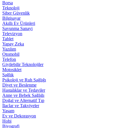
Borsa
Teknoloji
Siber Güvenlik
Bilgisayar
Akıllı Ev Ürünleri
Savunma Sanayi
Televizyon
Tablet
Yapay Zeka
Yazılım
Otomobil
Telefon
Giyilebilir Teknolojiler
Motosiklet
Sağlık
Psikoloji ve Ruh Sağlığı
Diyet ve Beslenme
Hastalıklar ve Tedaviler
Anne ve Bebek Sağlığı
Doğal ve Alternatif Tıp
İlaçlar ve Takviyeler
Yaşam
Ev ve Dekorasyon
Hobi
Biyografi