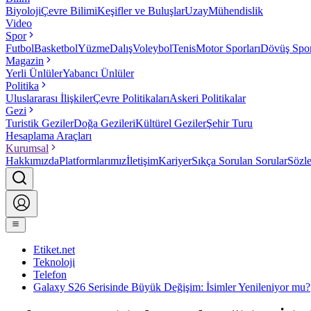
Biyoloji
Çevre Bilimi
Keşifler ve Buluşlar
Uzay
Mühendislik
Video
Spor
Futbol
Basketbol
Yüzme
Dalış
Voleybol
Tenis
Motor Sporları
Dövüş Spor
Magazin
Yerli Ünlüler
Yabancı Ünlüler
Politika
Uluslararası İlişkiler
Çevre Politikaları
Askeri Politikalar
Gezi
Turistik Geziler
Doğa Gezileri
Kültürel Geziler
Şehir Turu
Hesaplama Araçları
Kurumsal
Hakkımızda
Platformlarımız
İletişim
Kariyer
Sıkça Sorulan Sorular
Sözl
Etiket.net
Teknoloji
Telefon
Galaxy S26 Serisinde Büyük Değişim: İsimler Yenileniyor mu?