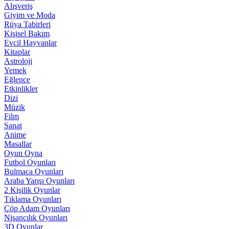
Alışveriş
Giyim ve Moda
Rüya Tabirleri
Kişisel Bakım
Evcil Hayvanlar
Kitaplar
Astroloji
Yemek
Eğlence
Etkinlikler
Dizi
Müzik
Film
Sanat
Anime
Masallar
Oyun Oyna
Futbol Oyunları
Bulmaca Oyunları
Araba Yarışı Oyunları
2 Kişilik Oyunlar
Tıklama Oyunları
Çöp Adam Oyunları
Nişancılık Oyunları
3D Oyunlar