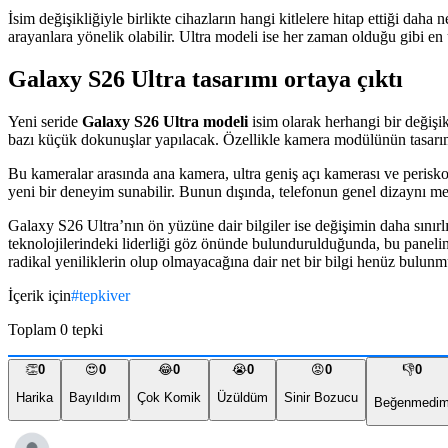
İsim değişikliğiyle birlikte cihazların hangi kitlelere hitap ettiği dah
arayanlara yönelik olabilir. Ultra modeli ise her zaman olduğu gibi
Galaxy S26 Ultra tasarımı ortaya çıktı
Yeni seride
Galaxy S26 Ultra modeli
isim olarak herhangi bir değişik
bazı küçük dokunuşlar yapılacak. Özellikle kamera modülünün tasar
Bu kameralar arasında ana kamera, ultra geniş açı kamerası ve peris
yeni bir deneyim sunabilir. Bunun dışında, telefonun genel dizaynı 
Galaxy S26 Ultra’nın ön yüzüne dair bilgiler ise değişimin daha sınır
teknolojilerindeki liderliği göz önünde bulundurulduğunda, bu panelin 
radikal yeniliklerin olup olmayacağına dair net bir bilgi henüz bulunm
İçerik için
#
tepkiver
Toplam
0
tepki
👏
0
😍
0
😂
0
😭
0
😡
0
👎
0
Harika
Bayıldım
Çok Komik
Üzüldüm
Sinir Bozucu
Beğenmedi