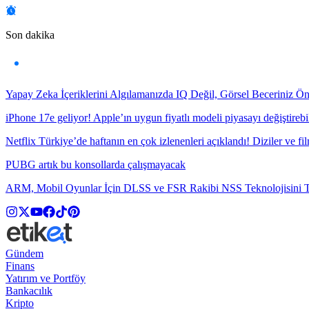
Son dakika
Yapay Zeka İçeriklerini Algılamanızda IQ Değil, Görsel Beceriniz Ö
iPhone 17e geliyor! Apple’ın uygun fiyatlı modeli piyasayı değiştirebil
Netflix Türkiye’de haftanın en çok izlenenleri açıklandı! Diziler ve fil
PUBG artık bu konsollarda çalışmayacak
ARM, Mobil Oyunlar İçin DLSS ve FSR Rakibi NSS Teknolojisini Ta
Gündem
Finans
Yatırım ve Portföy
Bankacılık
Kripto