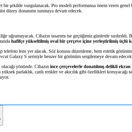
a net bir şekilde vurgulanacak. Pro modeli performansa önem veren genel k
 en üst düzey donanımı sunmaya devam edecek.
liğe uğramayacak. Cihazın tasarımı ise geçtiğimiz günlerde sızdırıldı. B
ımında
hafifçe yükseltilmiş oval bir çerçeve içine yerleştirilmiş üç
kop telefoto lens yer alacak. Söz konusu düzenleme, hem estetik görü
mevcut Galaxy S serisiyle benzer bir görünüm sergilemeye devam edecek
lı olacağı yönünde. Cihazın
ince çerçevelerle donatılmış delikli ekran
yüksek parlaklık, canlı renkler ve akıcılık gibi özellikleri koruyacağı 
uyor.
m