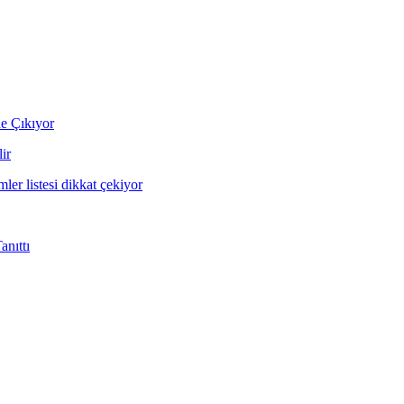
ne Çıkıyor
ir
mler listesi dikkat çekiyor
nıttı