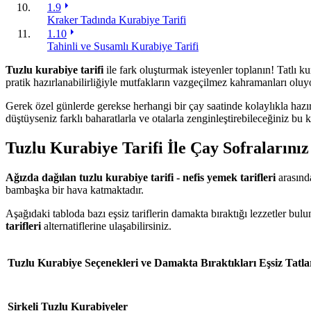
1.9
Kraker Tadında Kurabiye Tarifi
1.10
Tahinli ve Susamlı Kurabiye Tarifi
Tuzlu kurabiye tarifi
ile fark oluşturmak isteyenler toplanın! Tatlı k
pratik hazırlanabilirliğiyle mutfakların vazgeçilmez kahramanları oluy
Gerek özel günlerde gerekse herhangi bir çay saatinde kolaylıkla haz
düştüyseniz farklı baharatlarla ve otalarla zenginleştirebileceğiniz b
Tuzlu Kurabiye Tarifi İle Çay Sofraların
Ağızda dağılan tuzlu kurabiye tarifi - nefis yemek tarifleri
arasında
bambaşka bir hava katmaktadır.
Aşağıdaki tabloda bazı eşsiz tariflerin damakta bıraktığı lezzetler bul
tarifleri
alternatiflerine ulaşabilirsiniz.
Tuzlu Kurabiye Seçenekleri ve Damakta Bıraktıkları Eşsiz Tatla
Sirkeli Tuzlu Kurabiyeler