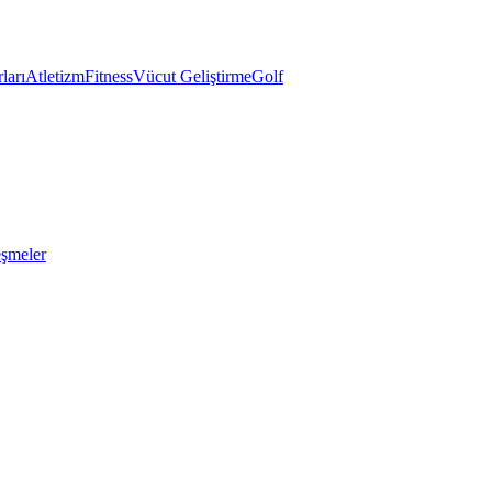
ları
Atletizm
Fitness
Vücut Geliştirme
Golf
eşmeler