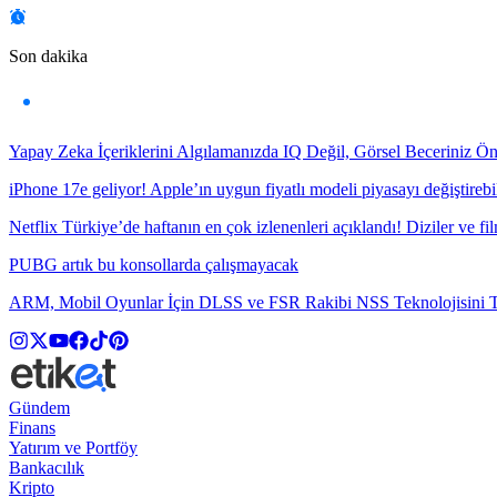
Son dakika
Yapay Zeka İçeriklerini Algılamanızda IQ Değil, Görsel Beceriniz Ö
iPhone 17e geliyor! Apple’ın uygun fiyatlı modeli piyasayı değiştirebil
Netflix Türkiye’de haftanın en çok izlenenleri açıklandı! Diziler ve fil
PUBG artık bu konsollarda çalışmayacak
ARM, Mobil Oyunlar İçin DLSS ve FSR Rakibi NSS Teknolojisini Ta
Gündem
Finans
Yatırım ve Portföy
Bankacılık
Kripto