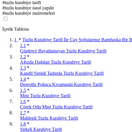
#
tuzlu kurabiye tarifi
#
tuzlu kurabiye nasıl yapılır
#
tuzlu kurabiye malzemeleri
İçerik Tablosu
1
Tuzlu Kurabiye Tarifi İle Çay Sofralarınız Bambaşka Bir
1.1
Günlerce Bayatlamayan Tuzlu Kurabiye Tarifi
1.2
Ağızda Dağılan Tuzlu Kurabiye Tarifi
1.3
Kandil Simidi Tadında Tuzlu Kurabiye Tarifi
1.4
Dereotlu Poğaça Kıvamında Kurabiye Tarifi
1.5
Mini Tuzlu Kurabiye Tarifi
1.6
Çörek Otlu Mini Tuzlu Kurabiye Tarifi
1.7
Mahlepli Tuzlu Kurabiye Tarifi
1.8
Sirkeli Kurabiye Tarifi