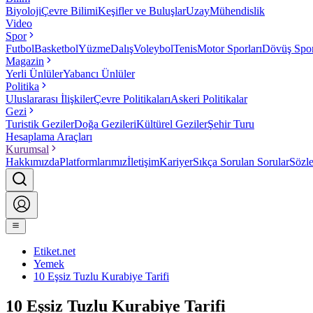
Biyoloji
Çevre Bilimi
Keşifler ve Buluşlar
Uzay
Mühendislik
Video
Spor
Futbol
Basketbol
Yüzme
Dalış
Voleybol
Tenis
Motor Sporları
Dövüş Spor
Magazin
Yerli Ünlüler
Yabancı Ünlüler
Politika
Uluslararası İlişkiler
Çevre Politikaları
Askeri Politikalar
Gezi
Turistik Geziler
Doğa Gezileri
Kültürel Geziler
Şehir Turu
Hesaplama Araçları
Kurumsal
Hakkımızda
Platformlarımız
İletişim
Kariyer
Sıkça Sorulan Sorular
Sözl
Etiket.net
Yemek
10 Eşsiz Tuzlu Kurabiye Tarifi
10 Eşsiz Tuzlu Kurabiye Tarifi