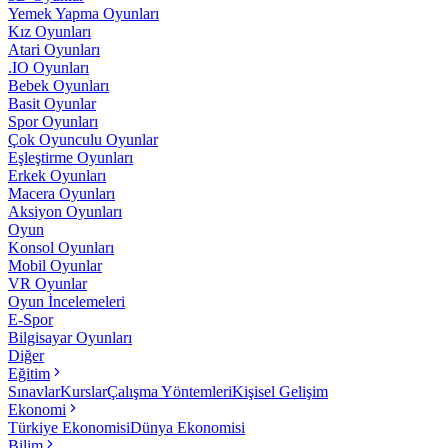
Yemek Yapma Oyunları
Kız Oyunları
Atari Oyunları
.IO Oyunları
Bebek Oyunları
Basit Oyunlar
Spor Oyunları
Çok Oyunculu Oyunlar
Eşleştirme Oyunları
Erkek Oyunları
Macera Oyunları
Aksiyon Oyunları
Oyun
Konsol Oyunları
Mobil Oyunlar
VR Oyunlar
Oyun İncelemeleri
E-Spor
Bilgisayar Oyunları
Diğer
Eğitim
Sınavlar
Kurslar
Çalışma Yöntemleri
Kişisel Gelişim
Ekonomi
Türkiye Ekonomisi
Dünya Ekonomisi
Bilim