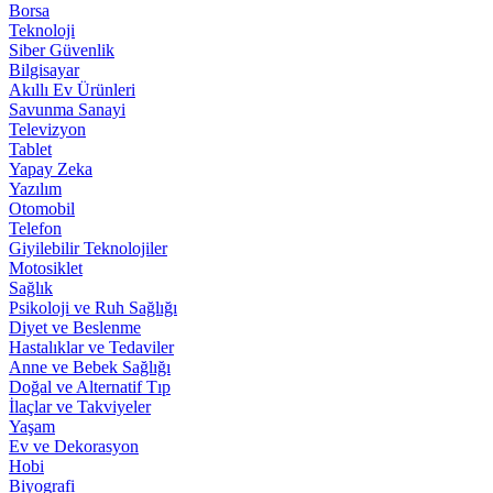
Borsa
Teknoloji
Siber Güvenlik
Bilgisayar
Akıllı Ev Ürünleri
Savunma Sanayi
Televizyon
Tablet
Yapay Zeka
Yazılım
Otomobil
Telefon
Giyilebilir Teknolojiler
Motosiklet
Sağlık
Psikoloji ve Ruh Sağlığı
Diyet ve Beslenme
Hastalıklar ve Tedaviler
Anne ve Bebek Sağlığı
Doğal ve Alternatif Tıp
İlaçlar ve Takviyeler
Yaşam
Ev ve Dekorasyon
Hobi
Biyografi