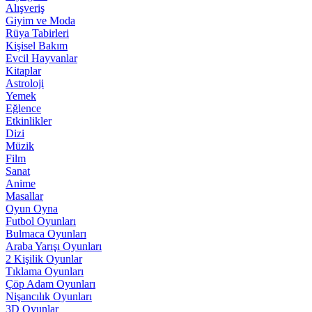
Alışveriş
Giyim ve Moda
Rüya Tabirleri
Kişisel Bakım
Evcil Hayvanlar
Kitaplar
Astroloji
Yemek
Eğlence
Etkinlikler
Dizi
Müzik
Film
Sanat
Anime
Masallar
Oyun Oyna
Futbol Oyunları
Bulmaca Oyunları
Araba Yarışı Oyunları
2 Kişilik Oyunlar
Tıklama Oyunları
Çöp Adam Oyunları
Nişancılık Oyunları
3D Oyunlar