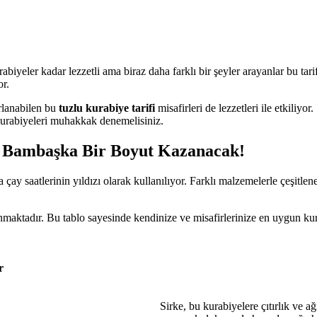
urabiyeler kadar lezzetli ama biraz daha farklı bir şeyler arayanlar bu t
or.
ırlanabilen bu
tuzlu kurabiye tarifi
misafirleri de lezzetleri ile etkiliyor
u kurabiyeleri muhakkak denemelisiniz.
ız Bambaşka Bir Boyut Kazanacak!
 çay saatlerinin yıldızı olarak kullanılıyor. Farklı malzemelerle çeşitlen
unmaktadır. Bu tablo sayesinde kendinize ve misafirlerinize en uygun kur
r
Sirke, bu kurabiyelere çıtırlık ve ağı