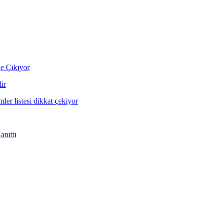
ne Çıkıyor
ir
mler listesi dikkat çekiyor
nıttı