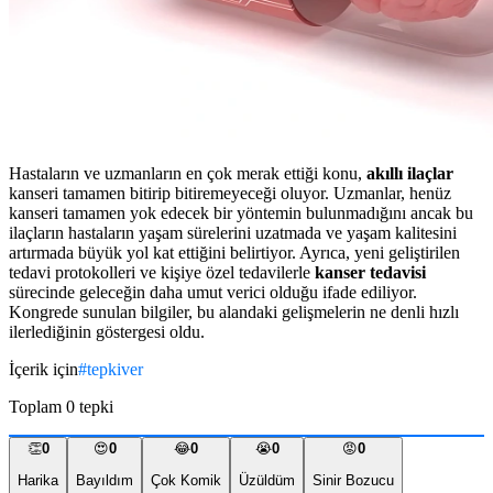
Hastaların ve uzmanların en çok merak ettiği konu,
akıllı ilaçlar
kanseri tamamen bitirip bitiremeyeceği oluyor. Uzmanlar, henüz
kanseri tamamen yok edecek bir yöntemin bulunmadığını ancak bu
ilaçların hastaların yaşam sürelerini uzatmada ve yaşam kalitesini
artırmada büyük yol kat ettiğini belirtiyor. Ayrıca, yeni geliştirilen
tedavi protokolleri ve kişiye özel tedavilerle
kanser tedavisi
sürecinde geleceğin daha umut verici olduğu ifade ediliyor.
Kongrede sunulan bilgiler, bu alandaki gelişmelerin ne denli hızlı
ilerlediğinin göstergesi oldu.
İçerik için
#
tepkiver
Toplam
0
tepki
👏
0
😍
0
😂
0
😭
0
😡
0
Harika
Bayıldım
Çok Komik
Üzüldüm
Sinir Bozucu