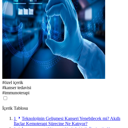
#
özel içerik
#
kanser tedavisi
#
immunoterapi
İçerik Tablosu
1
Teknolojinin Gelişmesi Kanseri Yenebilecek mi? Akıllı
İlaçlar Kemoterapi Sürecine Ne Katıyor?