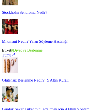
Stockholm Sendromu Nedir?
Mitomani Nedir? Yalan Söyleme Hastalığı!
Etiket
#
Diyet ve Beslenme
Tümü
Glutensiz Beslenme Nedir? | 5 Altın Kuralı
Günlük Şeker Tüketimini Azaltmak için 9 Etkili Yöntem