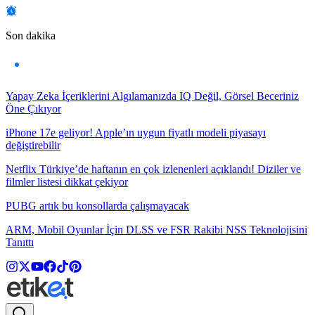
Son dakika
Yapay Zeka İçeriklerini Algılamanızda IQ Değil, Görsel Beceriniz
Öne Çıkıyor
iPhone 17e geliyor! Apple’ın uygun fiyatlı modeli piyasayı
değiştirebilir
Netflix Türkiye’de haftanın en çok izlenenleri açıklandı! Diziler ve
filmler listesi dikkat çekiyor
PUBG artık bu konsollarda çalışmayacak
ARM, Mobil Oyunlar İçin DLSS ve FSR Rakibi NSS Teknolojisini
Tanıttı