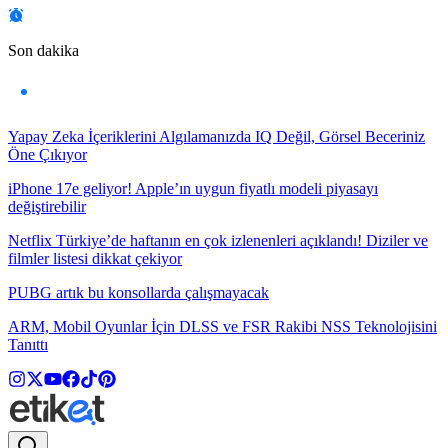
Son dakika
Yapay Zeka İçeriklerini Algılamanızda IQ Değil, Görsel Beceriniz
Öne Çıkıyor
iPhone 17e geliyor! Apple’ın uygun fiyatlı modeli piyasayı
değiştirebilir
Netflix Türkiye’de haftanın en çok izlenenleri açıklandı! Diziler ve
filmler listesi dikkat çekiyor
PUBG artık bu konsollarda çalışmayacak
ARM, Mobil Oyunlar İçin DLSS ve FSR Rakibi NSS Teknolojisini
Tanıttı