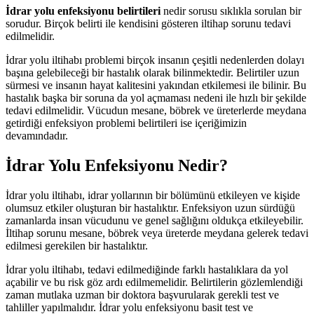
İdrar yolu enfeksiyonu belirtileri
nedir sorusu sıklıkla sorulan bir
sorudur. Birçok belirti ile kendisini gösteren iltihap sorunu tedavi
edilmelidir.
İdrar yolu iltihabı problemi birçok insanın çeşitli nedenlerden dolayı
başına gelebileceği bir hastalık olarak bilinmektedir. Belirtiler uzun
sürmesi ve insanın hayat kalitesini yakından etkilemesi ile bilinir. Bu
hastalık başka bir soruna da yol açmaması nedeni ile hızlı bir şekilde
tedavi edilmelidir. Vücudun mesane, böbrek ve üreterlerde meydana
getirdiği enfeksiyon problemi belirtileri ise içeriğimizin
devamındadır.
İdrar Yolu Enfeksiyonu Nedir?
İdrar yolu iltihabı, idrar yollarının bir bölümünü etkileyen ve kişide
olumsuz etkiler oluşturan bir hastalıktır. Enfeksiyon uzun sürdüğü
zamanlarda insan vücudunu ve genel sağlığını oldukça etkileyebilir.
İltihap sorunu mesane, böbrek veya üreterde meydana gelerek tedavi
edilmesi gerekilen bir hastalıktır.
İdrar yolu iltihabı, tedavi edilmediğinde farklı hastalıklara da yol
açabilir ve bu risk göz ardı edilmemelidir. Belirtilerin gözlemlendiği
zaman mutlaka uzman bir doktora başvurularak gerekli test ve
tahliller yapılmalıdır. İdrar yolu enfeksiyonu basit test ve