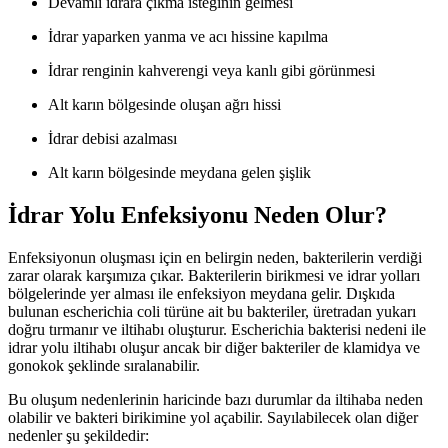
Devamlı idrara çıkma isteğinin gelmesi
İdrar yaparken yanma ve acı hissine kapılma
İdrar renginin kahverengi veya kanlı gibi görünmesi
Alt karın bölgesinde oluşan ağrı hissi
İdrar debisi azalması
Alt karın bölgesinde meydana gelen şişlik
İdrar Yolu Enfeksiyonu Neden Olur?
Enfeksiyonun oluşması için en belirgin neden, bakterilerin verdiği
zarar olarak karşımıza çıkar. Bakterilerin birikmesi ve idrar yolları
bölgelerinde yer alması ile enfeksiyon meydana gelir. Dışkıda
bulunan escherichia coli türüne ait bu bakteriler, üretradan yukarı
doğru tırmanır ve iltihabı oluşturur. Escherichia bakterisi nedeni ile
idrar yolu iltihabı oluşur ancak bir diğer bakteriler de klamidya ve
gonokok şeklinde sıralanabilir.
Bu oluşum nedenlerinin haricinde bazı durumlar da iltihaba neden
olabilir ve bakteri birikimine yol açabilir. Sayılabilecek olan diğer
nedenler şu şekildedir: