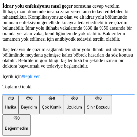
İdrar yolu enfeksiyonu nasıl geçer
sorusuna cevap verelim.
İltihap, uzun dönemde insana zarar veren ama tedavi edilebilen bir
rahatsızlıktır. Komplikasyonsuz olan ve alt idrar yolu bölümünde
bulunan enfeksiyon genellikle kolayca tedavi edilebilir ve çözüm
bulunabilir. İdrar yolu iltihabı vakalarında %30 ila %50 arasında bir
oranda yer alan vaka, kendiliğinden de yok olabilir. Bakterilerin
tamamen yok edilmesi için antibiyotik tedavisi tercihi olabilir.
İlaç tedavisi ile çözüm sağlanabilen idrar yolu iltihabı üst idrar yolu
bölümünde meydana gelmişse kalıcı böbrek hasarları da söz konusu
olabilir. Belirtilerin görüldüğü kişiler hızlı bir şekilde uzman bir
doktora başvurmalı ve tedaviye başlamalıdır.
İçerik için
#
tepkiver
Toplam
0
tepki
👏
0
😍
0
😂
0
😭
0
😡
0
Harika
Bayıldım
Çok Komik
Üzüldüm
Sinir Bozucu
👎
0
Beğenmedim